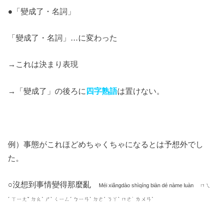
●
「變成了・名詞」
「變成了・名詞」
…
に変わった
→
これは決まり表現
→
「變成了」の後ろに
四字熟語
は置けない。
例）事態がこれほどめちゃくちゃになるとは予想外でし
た。
○
沒想到事情變得那麼亂
Méi xiǎngdào shìqíng biàn dé nàme luàn
ㄇㄟ
ˊ ㄒㄧㄤˇ ㄉㄠˋ ㄕˋ ㄑㄧㄥˊ ㄅㄧㄢˋ ㄉㄜˊ ㄋㄚˋ ㄇㄜ˙ ㄌㄨㄢˋ