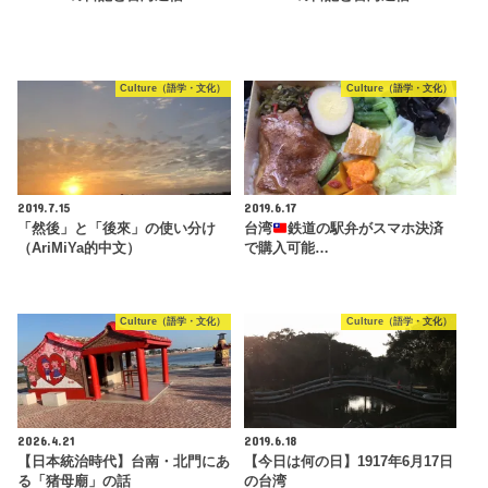
Culture（語学・文化）
Culture（語学・文化）
2019.7.15
2019.6.17
「然後」と「後來」の使い分け
台湾
鉄道の駅弁がスマホ決済
（AriMiYa的中文）
で購入可能…
Culture（語学・文化）
Culture（語学・文化）
2026.4.21
2019.6.18
【日本統治時代】台南・北門にあ
【今日は何の日】1917年6月17日
る「猪母廟」の話
の台湾