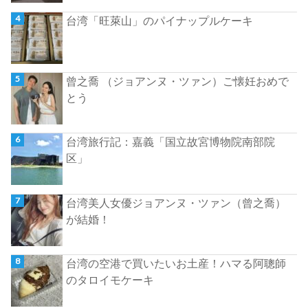
台湾「旺萊山」のパイナップルケーキ
曾之喬 （ジョアンヌ・ツァン）ご懐妊おめで
とう
台湾旅行記：嘉義「国立故宮博物院南部院
区」
台湾美人女優ジョアンヌ・ツァン（曾之喬）
が結婚！
台湾の空港で買いたいお土産！ハマる阿聰師
のタロイモケーキ