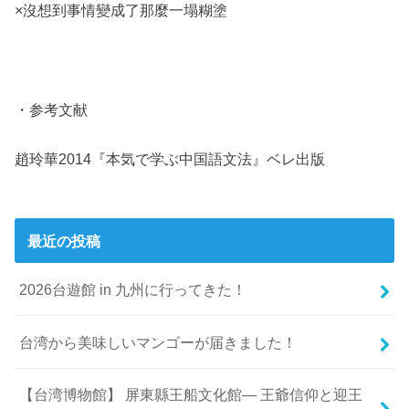
×
沒想到事情變成了那麼一塌糊塗
・参考文献
趙玲華2014
『本気で学ぶ中国語文法』ベレ出版
最近の投稿
2026台遊館 in 九州に行ってきた！
台湾から美味しいマンゴーが届きました！
【台湾博物館】 屏東縣王船文化館— 王爺信仰と迎王