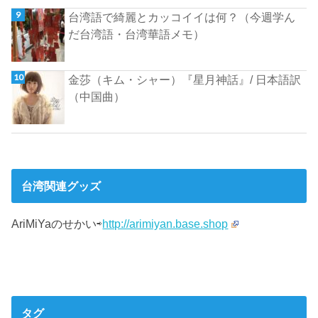
台湾語で綺麗とカッコイイは何？（今週学ん
だ台湾語・台湾華語メモ）
金莎（キム・シャー）『星月神話』/ 日本語訳
（中国曲）
台湾関連グッズ
AriMiYaのせかい⇨
http://arimiyan.base.shop
タグ