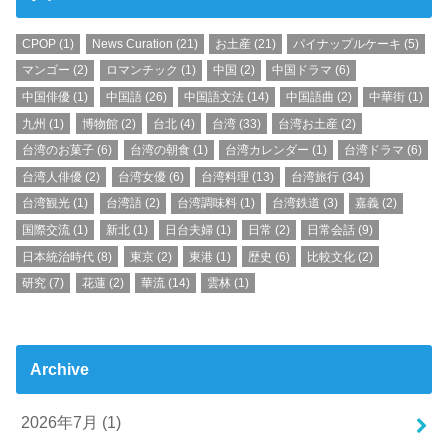
CPOP
(1)
News Curation
(21)
お土産
(21)
パイナップルケーキ
(5)
マンゴー
(2)
ロマンチック
(1)
中国
(2)
中国ドラマ
(6)
中国俳優
(1)
中国語
(26)
中国語文法
(14)
中国語曲
(2)
中華街
(1)
九州
(1)
博物館
(2)
台北
(4)
台湾
(33)
台湾お土産
(2)
台湾のお菓子
(6)
台湾の朝食
(1)
台湾カレンダー
(1)
台湾ドラマ
(6)
台湾人俳優
(2)
台湾女優
(6)
台湾料理
(13)
台湾旅行
(34)
台湾観光
(1)
台湾語
(2)
台湾調味料
(1)
台湾鉄道
(3)
嘉義
(2)
国際交流
(1)
新北
(1)
日台夫婦
(1)
日常
(2)
日常会話
(9)
日本統治時代
(8)
東京
(2)
東港
(1)
歴史
(6)
比較文化
(2)
研究
(7)
花蓮
(2)
華流
(14)
雲林
(1)
Archive
2026年7月 (1)