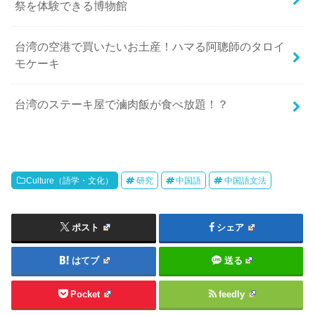
祭を体験できる博物館
台湾の空港で買いたいお土産！ハマる阿聰師のタロイ
モケーキ
台湾のステーキ屋で滷肉飯が食べ放題！？
Culture（語学・文化）
研究
中国語
中国語文法
ポスト
シェア
はてブ
送る
Pocket
feedly