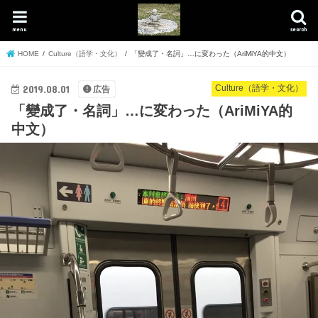
menu
search
HOME
Culture（語学・文化）
「變成了・名詞」…に変わった（AriMiYA的中文）
2019.08.01
Culture（語学・文化）
広告
「變成了・名詞」…に変わった（AriMiYA的
中文）