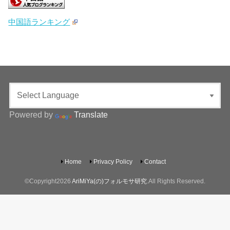
中国語ランキング
Powered by
Translate
Home
Privacy Policy
Contact
©Copyright2026
AriMiYa(の)フォルモサ研究
.All Rights Reserved.