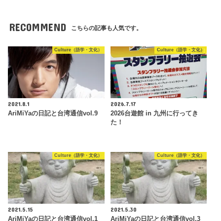
RECOMMEND
こちらの記事も人気です。
Culture（語学・文化）
Culture（語学・文化）
2021.8.1
2026.7.17
AriMiYaの日記と台湾通信vol.9
2026台遊館 in 九州に行ってき
た！
Culture（語学・文化）
Culture（語学・文化）
2021.5.15
2021.5.30
AriMiYaの日記と台湾通信vol.1
AriMiYaの日記と台湾通信vol.3