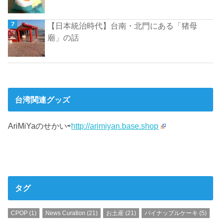
【日本統治時代】台南・北門にある「猪母
廟」の話
台湾関連グッズ
AriMiYaのせかい⇨
http://arimiyan.base.shop
タグ
CPOP
(1)
News Curation
(21)
お土産
(21)
パイナップルケーキ
(5)