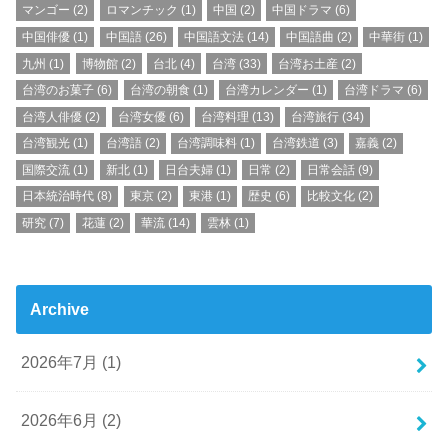
マンゴー
(2)
ロマンチック
(1)
中国
(2)
中国ドラマ
(6)
中国俳優
(1)
中国語
(26)
中国語文法
(14)
中国語曲
(2)
中華街
(1)
九州
(1)
博物館
(2)
台北
(4)
台湾
(33)
台湾お土産
(2)
台湾のお菓子
(6)
台湾の朝食
(1)
台湾カレンダー
(1)
台湾ドラマ
(6)
台湾人俳優
(2)
台湾女優
(6)
台湾料理
(13)
台湾旅行
(34)
台湾観光
(1)
台湾語
(2)
台湾調味料
(1)
台湾鉄道
(3)
嘉義
(2)
国際交流
(1)
新北
(1)
日台夫婦
(1)
日常
(2)
日常会話
(9)
日本統治時代
(8)
東京
(2)
東港
(1)
歴史
(6)
比較文化
(2)
研究
(7)
花蓮
(2)
華流
(14)
雲林
(1)
Archive
2026年7月 (1)
2026年6月 (2)