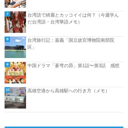
台湾語で綺麗とカッコイイは何？（今週学ん
だ台湾語・台湾華語メモ）
台湾旅行記：嘉義「国立故宮博物院南部院
区」
中国ドラマ「蒼穹の昴」第1話〜第3話 感想
高雄空港から高雄駅への行き方（メモ）