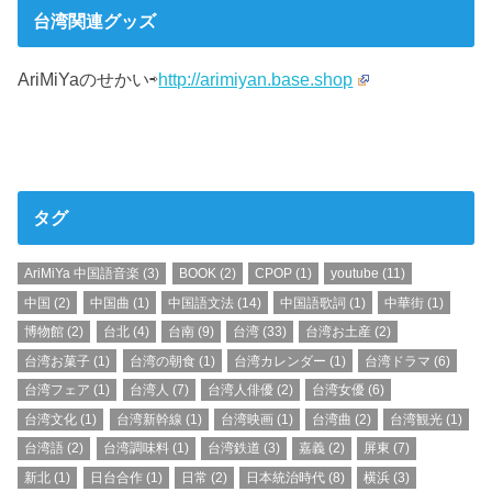
台湾関連グッズ
AriMiYaのせかい⇨
http://arimiyan.base.shop
タグ
AriMiYa 中国語音楽
(3)
BOOK
(2)
CPOP
(1)
youtube
(11)
中国
(2)
中国曲
(1)
中国語文法
(14)
中国語歌詞
(1)
中華街
(1)
博物館
(2)
台北
(4)
台南
(9)
台湾
(33)
台湾お土産
(2)
台湾お菓子
(1)
台湾の朝食
(1)
台湾カレンダー
(1)
台湾ドラマ
(6)
台湾フェア
(1)
台湾人
(7)
台湾人俳優
(2)
台湾女優
(6)
台湾文化
(1)
台湾新幹線
(1)
台湾映画
(1)
台湾曲
(2)
台湾観光
(1)
台湾語
(2)
台湾調味料
(1)
台湾鉄道
(3)
嘉義
(2)
屏東
(7)
新北
(1)
日台合作
(1)
日常
(2)
日本統治時代
(8)
横浜
(3)