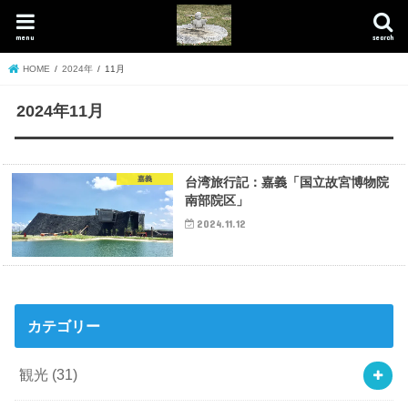
menu
search
HOME
2024年
11月
2024年11月
嘉義
台湾旅行記：嘉義「国立故宮博物院
南部院区」
2024.11.12
カテゴリー
観光
(31)