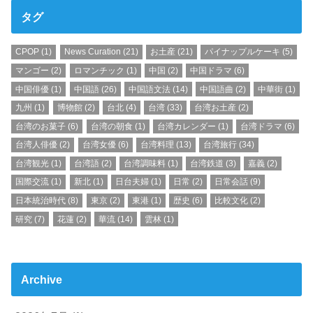
タグ
CPOP
(1)
News Curation
(21)
お土産
(21)
パイナップルケーキ
(5)
マンゴー
(2)
ロマンチック
(1)
中国
(2)
中国ドラマ
(6)
中国俳優
(1)
中国語
(26)
中国語文法
(14)
中国語曲
(2)
中華街
(1)
九州
(1)
博物館
(2)
台北
(4)
台湾
(33)
台湾お土産
(2)
台湾のお菓子
(6)
台湾の朝食
(1)
台湾カレンダー
(1)
台湾ドラマ
(6)
台湾人俳優
(2)
台湾女優
(6)
台湾料理
(13)
台湾旅行
(34)
台湾観光
(1)
台湾語
(2)
台湾調味料
(1)
台湾鉄道
(3)
嘉義
(2)
国際交流
(1)
新北
(1)
日台夫婦
(1)
日常
(2)
日常会話
(9)
日本統治時代
(8)
東京
(2)
東港
(1)
歴史
(6)
比較文化
(2)
研究
(7)
花蓮
(2)
華流
(14)
雲林
(1)
Archive