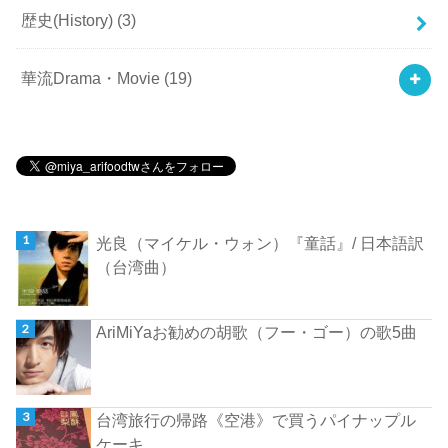
歴史(History)
(3)
華流Drama・Movie
(19)
光良（マイケル・ウォン）『童話』/ 日本語訳
（台湾曲）
AriMiYaお勧めの胡歌（フー・ゴー）の歌5曲
台湾旅行の帰路《空港》で買うパイナップル
ケーキ