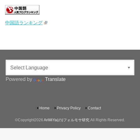
中国語ランキング
Powered by
Translate
Home
Privacy Policy
Contact
©Copyright2026
AriMiYa(の)フォルモサ研究
.All Rights Reserved.