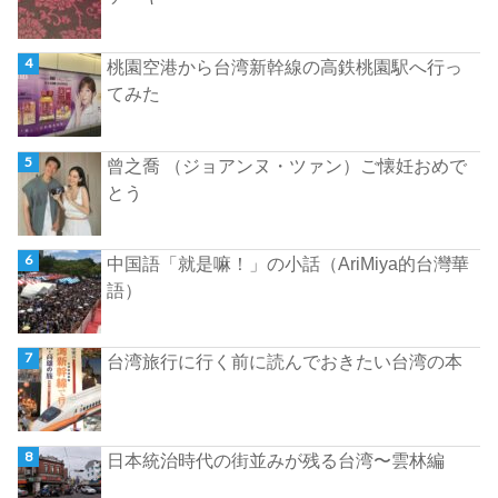
桃園空港から台湾新幹線の高鉄桃園駅へ行っ
てみた
曾之喬 （ジョアンヌ・ツァン）ご懐妊おめで
とう
中国語「就是嘛！」の小話（AriMiya的台灣華
語）
台湾旅行に行く前に読んでおきたい台湾の本
日本統治時代の街並みが残る台湾〜雲林編