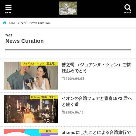
menu
search
HOME
タグ : News Curation
News Curation
ジョアンヌ・ツァン（曾之喬）
曾之喬 （ジョアンヌ・ツァン）ご懐
妊おめでとう
2024.09.05
Culture（語学・文化）
イオンの台湾フェアと青春18×2 君へ
と続く道
2024.06.10
観光
ahamoにしたことによる台湾旅行で