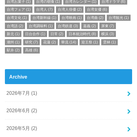
台湾お菓子
(1)
台湾の朝食
(1)
台湾カレンダー
(1)
台湾ドラマ
(6)
台湾フェア
(1)
台湾人
(7)
台湾人俳優
(2)
台湾女優
(6)
台湾文化
(1)
台湾新幹線
(1)
台湾映画
(1)
台湾曲
(2)
台湾観光
(1)
台湾語
(2)
台湾調味料
(1)
台湾鉄道
(3)
嘉義
(2)
屏東
(7)
新北
(1)
日台合作
(1)
日常
(2)
日本統治時代
(8)
横浜
(3)
潮州
(1)
研究
(7)
花蓮
(2)
華流
(14)
迎王祭
(1)
雲林
(1)
駅弁
(2)
高雄
(6)
Archive
2026年7月 (1)
2026年6月 (2)
2026年5月 (2)