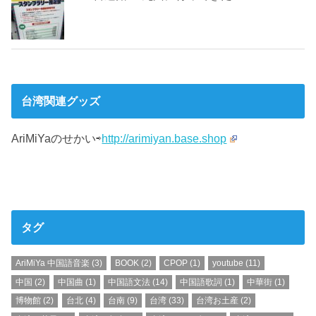
台湾関連グッズ
AriMiYaのせかい⇨
http://arimiyan.base.shop
タグ
AriMiYa 中国語音楽
(3)
BOOK
(2)
CPOP
(1)
youtube
(11)
中国
(2)
中国曲
(1)
中国語文法
(14)
中国語歌詞
(1)
中華街
(1)
博物館
(2)
台北
(4)
台南
(9)
台湾
(33)
台湾お土産
(2)