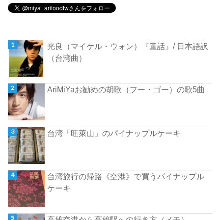
光良（マイケル・ウォン）『童話』/ 日本語訳
（台湾曲）
AriMiYaお勧めの胡歌（フー・ゴー）の歌5曲
台湾「旺萊山」のパイナップルケーキ
台湾旅行の帰路《空港》で買うパイナップル
ケーキ
高雄空港から高雄駅への行き方（メモ）