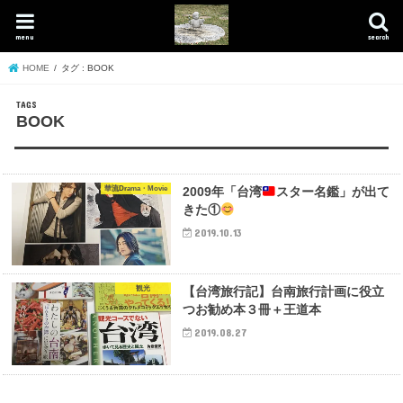
menu
search
HOME
タグ : BOOK
BOOK
華流Drama・Movie
2009年「台湾
スター名鑑」が出て
きた①
2019.10.13
観光
【台湾旅行記】台南旅行計画に役立
つお勧め本３冊＋王道本
2019.08.27