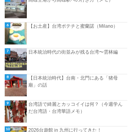
【お土産】台湾ポテチと蜜蘭諾（Milano）
日本統治時代の街並みが残る台湾〜雲林編
【日本統治時代】台南・北門にある「猪母
廟」の話
台湾語で綺麗とカッコイイは何？（今週学ん
だ台湾語・台湾華語メモ）
2026台遊館 in 九州に行ってきた！