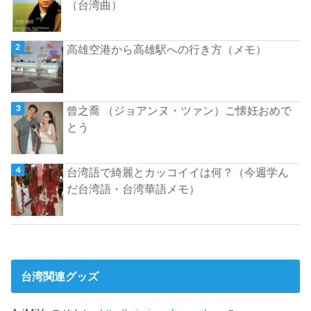
（台湾曲）
高雄空港から高雄駅への行き方（メモ）
曾之喬 （ジョアンヌ・ツァン）ご懐妊おめで
とう
台湾語で綺麗とカッコイイは何？（今週学ん
だ台湾語・台湾華語メモ）
台湾関連グッズ