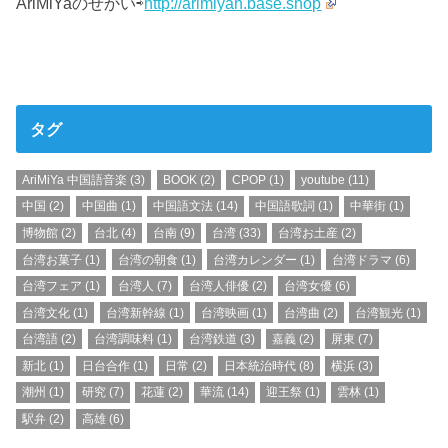
AriMiYaのせかい⇨
http://arimiyan.base.shop
タグ
AriMiYa 中国語音楽
(3)
BOOK
(2)
CPOP
(1)
youtube
(11)
中国
(2)
中国曲
(1)
中国語文法
(14)
中国語歌詞
(1)
中華街
(1)
博物館
(2)
台北
(4)
台南
(9)
台湾
(33)
台湾お土産
(2)
台湾お菓子
(1)
台湾の朝食
(1)
台湾カレンダー
(1)
台湾ドラマ
(6)
台湾フェア
(1)
台湾人
(7)
台湾人俳優
(2)
台湾女優
(6)
台湾文化
(1)
台湾新幹線
(1)
台湾映画
(1)
台湾曲
(2)
台湾観光
(1)
台湾語
(2)
台湾調味料
(1)
台湾鉄道
(3)
嘉義
(2)
屏東
(7)
新北
(1)
日台合作
(1)
日常
(2)
日本統治時代
(8)
横浜
(3)
潮州
(1)
研究
(7)
花蓮
(2)
華流
(14)
迎王祭
(1)
雲林
(1)
駅弁
(2)
高雄
(6)