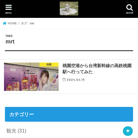
menu
search
HOME
タグ : mrt
mrt
桃園
桃園空港から台湾新幹線の高鉄桃園
駅へ行ってみた
2024.04.19
カテゴリー
観光
(31)