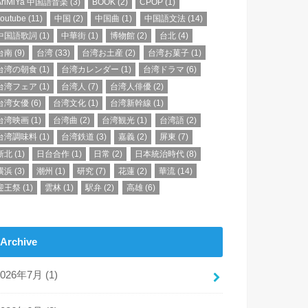
AriMiYa 中国語音楽
(3)
BOOK
(2)
CPOP
(1)
youtube
(11)
中国
(2)
中国曲
(1)
中国語文法
(14)
中国語歌詞
(1)
中華街
(1)
博物館
(2)
台北
(4)
台南
(9)
台湾
(33)
台湾お土産
(2)
台湾お菓子
(1)
台湾の朝食
(1)
台湾カレンダー
(1)
台湾ドラマ
(6)
台湾フェア
(1)
台湾人
(7)
台湾人俳優
(2)
台湾女優
(6)
台湾文化
(1)
台湾新幹線
(1)
台湾映画
(1)
台湾曲
(2)
台湾観光
(1)
台湾語
(2)
台湾調味料
(1)
台湾鉄道
(3)
嘉義
(2)
屏東
(7)
新北
(1)
日台合作
(1)
日常
(2)
日本統治時代
(8)
横浜
(3)
潮州
(1)
研究
(7)
花蓮
(2)
華流
(14)
迎王祭
(1)
雲林
(1)
駅弁
(2)
高雄
(6)
Archive
2026年7月 (1)