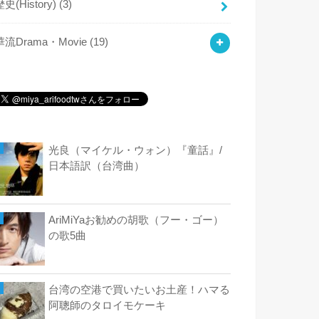
歴史(History)
(3)
華流Drama・Movie
(19)
光良（マイケル・ウォン）『童話』/
日本語訳（台湾曲）
AriMiYaお勧めの胡歌（フー・ゴー）
の歌5曲
台湾の空港で買いたいお土産！ハマる
阿聰師のタロイモケーキ