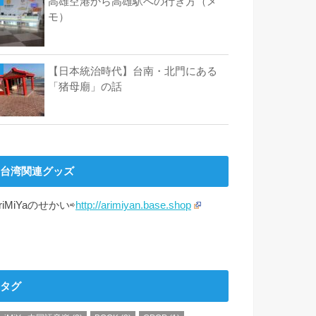
高雄空港から高雄駅への行き方（メ
モ）
【日本統治時代】台南・北門にある
「猪母廟」の話
台湾関連グッズ
riMiYaのせかい⇨
http://arimiyan.base.shop
タグ