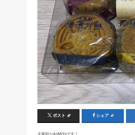
ポスト
シェア
大家好〜AriMiYaです！