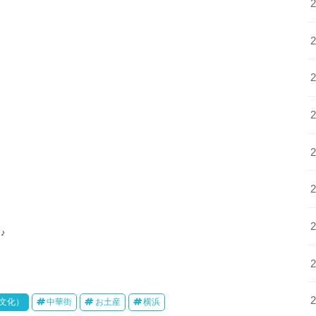
♪
・文化）
中華街
お土産
横浜