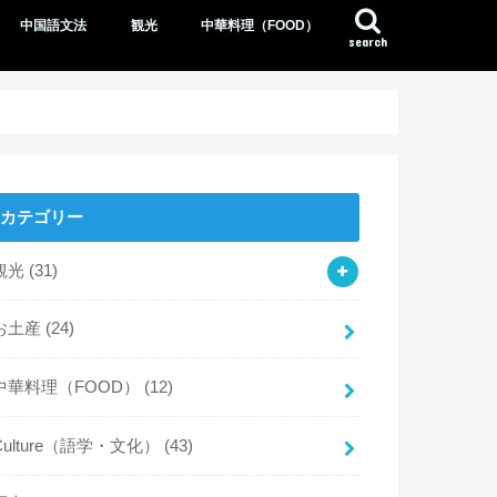
中国語文法
観光
中華料理（FOOD）
search
カテゴリー
観光
(31)
お土産
(24)
中華料理（FOOD）
(12)
Culture（語学・文化）
(43)