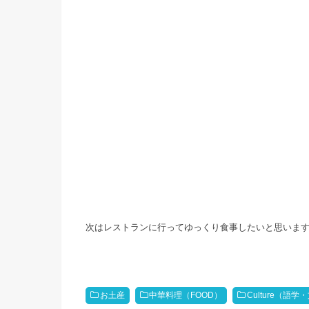
次はレストランに行ってゆっくり食事したいと思います
お土産
中華料理（FOOD）
Culture（語学