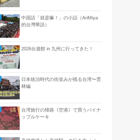
中国語「就是嘛！」の小話（AriMiya
的台灣華語）
2026台遊館 in 九州に行ってきた！
日本統治時代の街並みが残る台湾〜雲
林編
台湾旅行の帰路《空港》で買うパイナ
ップルケーキ