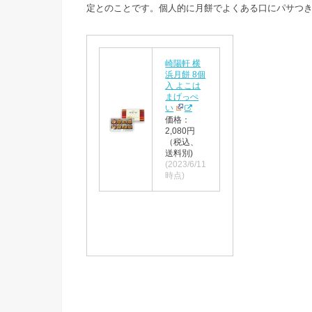
定とのことです。個人的に月餅でよくある口にパサつ
崎陽軒 横
浜月餅 8個
入 よこは
まげっぺ
い
価格：
2,080円
（税込、
送料別)
(2023/6/11
時点)