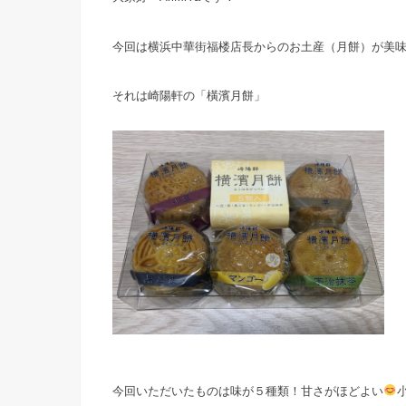
今回は横浜中華街福楼店長からのお土産（月餅）が美
それは崎陽軒の「橫濱月餅」
今回いただいたものは味が５種類！甘さがほどよい