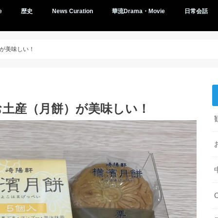
e
歴史
News Curation
華流Drama・Movie
日常会話
が美味しい！
お土産（月餅）が美味しい！