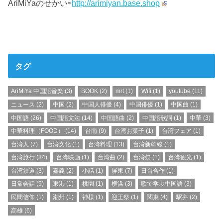
AriMiYaのせかい⇨
http://arimiyan.base.shop
タグ
AriMiYa 中国語音楽
(3)
BOOK
(2)
mrt
(1)
Wifi
(1)
youtube
(11)
ニュース
(2)
中国
(2)
中国人俳優
(4)
中国俳優
(1)
中国曲
(1)
中国語
(26)
中国語文法
(14)
中国語曲
(2)
中国語歌詞
(1)
中華
(3)
中華料理（FOOD）
(14)
台南
(9)
台湾お菓子
(1)
台湾フェア
(1)
台湾人
(7)
台湾文化
(1)
台湾料理
(13)
台湾新幹線
(1)
台湾旅行
(34)
台湾映画
(1)
台湾曲
(2)
台湾祭
(1)
台湾観光
(1)
台湾鉄道
(3)
嘉義
(2)
小話
(1)
屏東
(7)
日台合作
(1)
日常会話
(9)
東港
(1)
桃園
(1)
横浜
(3)
歌で学ぶ中国語
(3)
民間信仰
(1)
潮州
(1)
神様
(1)
迎王祭
(1)
関東
(4)
駅弁
(2)
高雄
(6)