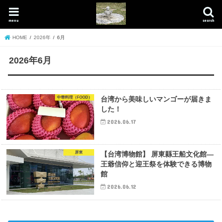
menu
search
HOME
2026年
6月
2026年6月
中華料理（FOOD）
台湾から美味しいマンゴーが届きま
した！
2026.06.17
屏東
【台湾博物館】 屏東縣王船文化館—
王爺信仰と迎王祭を体験できる博物
館
2026.06.12