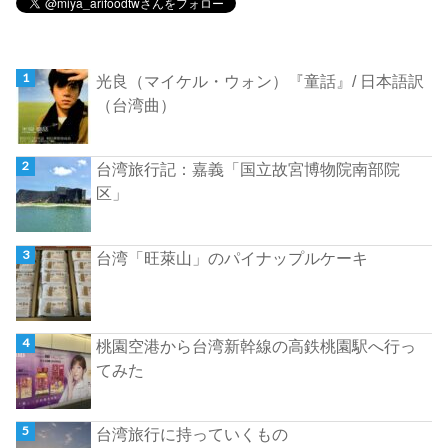
光良（マイケル・ウォン）『童話』/ 日本語訳
（台湾曲）
台湾旅行記：嘉義「国立故宮博物院南部院
区」
台湾「旺萊山」のパイナップルケーキ
桃園空港から台湾新幹線の高鉄桃園駅へ行っ
てみた
台湾旅行に持っていくもの