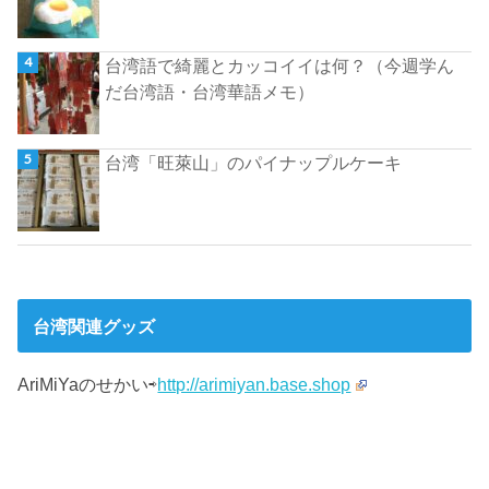
台湾語で綺麗とカッコイイは何？（今週学ん
だ台湾語・台湾華語メモ）
台湾「旺萊山」のパイナップルケーキ
台湾関連グッズ
AriMiYaのせかい⇨
http://arimiyan.base.shop