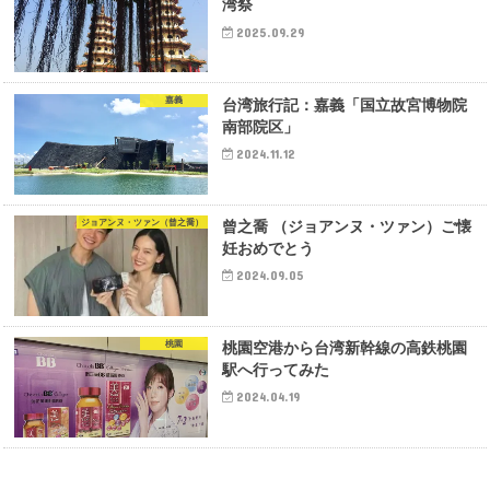
湾祭
2025.09.29
嘉義
台湾旅行記：嘉義「国立故宮博物院
南部院区」
2024.11.12
ジョアンヌ・ツァン（曾之喬）
曾之喬 （ジョアンヌ・ツァン）ご懐
妊おめでとう
2024.09.05
桃園
桃園空港から台湾新幹線の高鉄桃園
駅へ行ってみた
2024.04.19