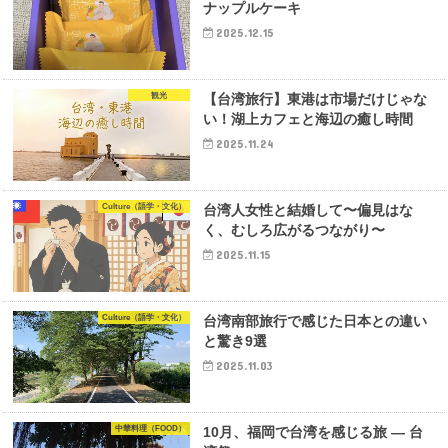
ナップルケーキ
2025.12.15
観光
【台湾旅行】東港は市場だけじゃな
い！湖上カフェと海辺の癒し時間
2025.11.24
Culture（語学・文化）
台湾人女性と結婚して〜偏見はな
く、むしろ広がるつながり〜
2025.11.15
Culture（語学・文化）
台湾南部旅行で感じた日本との違い
と驚き9選
2025.11.03
中華料理（FOOD）
10月、福岡で台湾を感じる旅 — 台