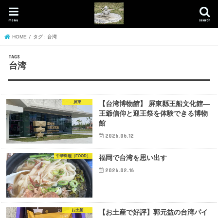
menu
search
HOME
タグ : 台湾
台湾
屏東
【台湾博物館】 屏東縣王船文化館—
王爺信仰と迎王祭を体験できる博物
館
2026.06.12
中華料理（FOOD）
福岡で台湾を思い出す
2026.02.16
お土産
【お土産で好評】郭元益の台湾パイ