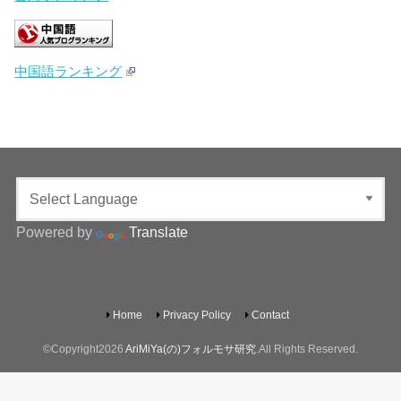
中国語ランキング
Powered by
Translate
Home
Privacy Policy
Contact
©Copyright2026
AriMiYa(の)フォルモサ研究
.All Rights Reserved.