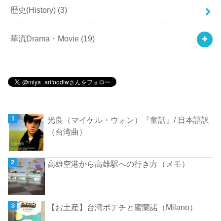
歴史(History)
(3)
華流Drama・Movie
(19)
光良（マイケル・ウォン）『童話』/ 日本語訳
（台湾曲）
高雄空港から高雄駅への行き方（メモ）
【お土産】台湾ポテチと蜜蘭諾（Milano）