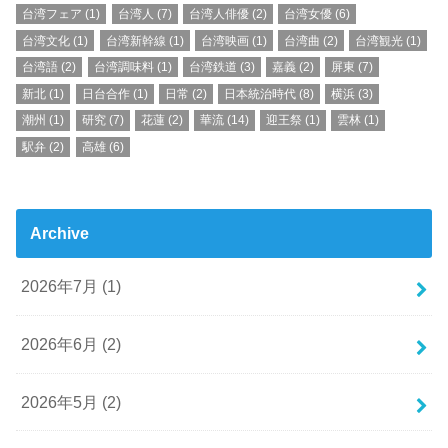
台湾フェア
(1)
台湾人
(7)
台湾人俳優
(2)
台湾女優
(6)
台湾文化
(1)
台湾新幹線
(1)
台湾映画
(1)
台湾曲
(2)
台湾観光
(1)
台湾語
(2)
台湾調味料
(1)
台湾鉄道
(3)
嘉義
(2)
屏東
(7)
新北
(1)
日台合作
(1)
日常
(2)
日本統治時代
(8)
横浜
(3)
潮州
(1)
研究
(7)
花蓮
(2)
華流
(14)
迎王祭
(1)
雲林
(1)
駅弁
(2)
高雄
(6)
Archive
2026年7月 (1)
2026年6月 (2)
2026年5月 (2)