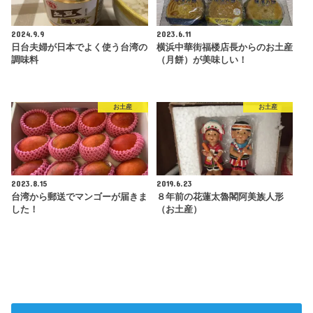
2024.9.9
2023.6.11
日台夫婦が日本でよく使う台湾の
横浜中華街福楼店長からのお土産
調味料
（月餅）が美味しい！
お土産
お土産
2023.8.15
2019.6.23
台湾から郵送でマンゴーが届きま
８年前の花蓮太魯閣阿美族人形
した！
（お土産）