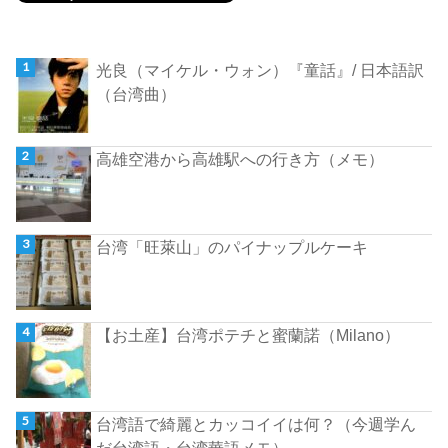
光良（マイケル・ウォン）『童話』/ 日本語訳
（台湾曲）
高雄空港から高雄駅への行き方（メモ）
台湾「旺萊山」のパイナップルケーキ
【お土産】台湾ポテチと蜜蘭諾（Milano）
台湾語で綺麗とカッコイイは何？（今週学ん
だ台湾語・台湾華語メモ）