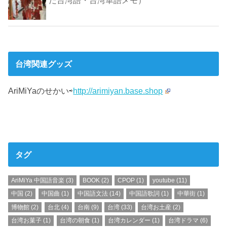
台湾関連グッズ
AriMiYaのせかい⇨
http://arimiyan.base.shop
タグ
AriMiYa 中国語音楽
(3)
BOOK
(2)
CPOP
(1)
youtube
(11)
中国
(2)
中国曲
(1)
中国語文法
(14)
中国語歌詞
(1)
中華街
(1)
博物館
(2)
台北
(4)
台南
(9)
台湾
(33)
台湾お土産
(2)
台湾お菓子
(1)
台湾の朝食
(1)
台湾カレンダー
(1)
台湾ドラマ
(6)