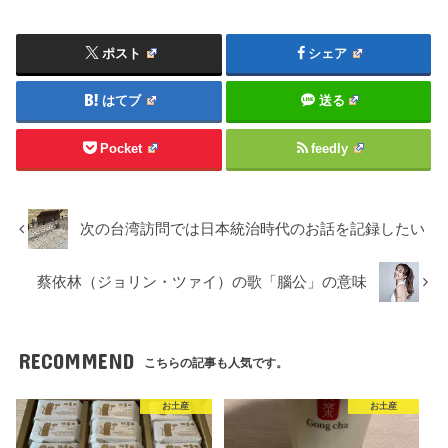
ポスト
シェア
はてブ
送る
Pocket
feedly
次の台湾訪問では日本統治時代のお話を記録したい
蔡依林（ジョリン・ツァイ）の歌「腦公」の意味
RECOMMEND
こちらの記事も人気です。
お土産
お土産