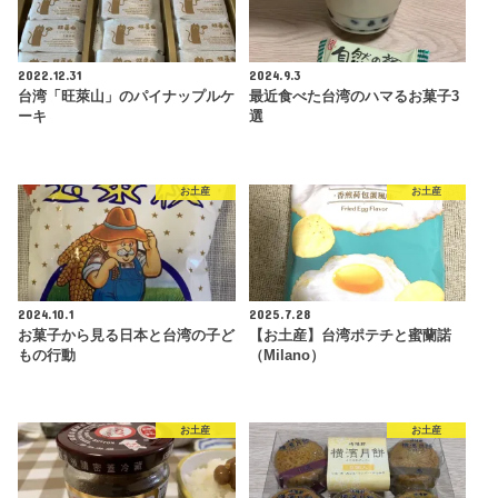
2022.12.31
2024.9.3
台湾「旺萊山」のパイナップルケ
最近食べた台湾のハマるお菓子3
ーキ
選
お土産
お土産
2024.10.1
2025.7.28
お菓子から見る日本と台湾の子ど
【お土産】台湾ポテチと蜜蘭諾
もの行動
（Milano）
お土産
お土産