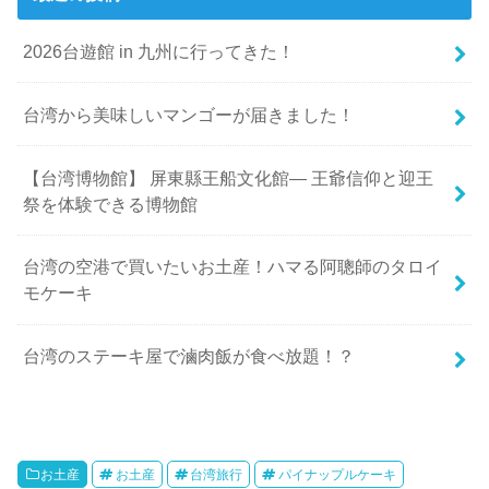
2026台遊館 in 九州に行ってきた！
台湾から美味しいマンゴーが届きました！
【台湾博物館】 屏東縣王船文化館— 王爺信仰と迎王
祭を体験できる博物館
台湾の空港で買いたいお土産！ハマる阿聰師のタロイ
モケーキ
台湾のステーキ屋で滷肉飯が食べ放題！？
お土産
お土産
台湾旅行
パイナップルケーキ