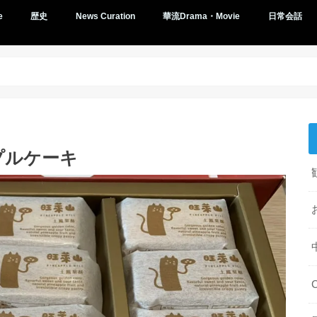
e
歴史
News Curation
華流Drama・Movie
日常会話
プルケーキ