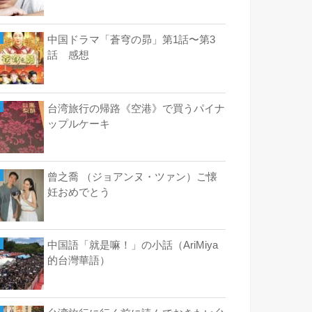
中国ドラマ「蒼穹の昴」第1話〜第3
話 感想
台湾旅行の帰路《空港》で買うパイナ
ップルケーキ
曾之喬 （ジョアンヌ・ツァン）ご懐
妊おめでとう
中国語「就是嘛！」の小話（AriMiya
的台灣華語）