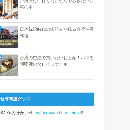
台湾旅行に行く前に読んでおきたい台
湾の本
日本統治時代の街並みが残る台湾〜雲
林編
台湾の空港で買いたいお土産！ハマる
阿聰師のタロイモケーキ
台湾関連グッズ
riMiYaのせかい⇨
http://arimiyan.base.shop