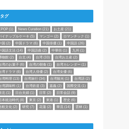
タグ
CPOP
(1)
News Curation
(21)
お土産
(21)
パイナップルケーキ
(5)
マンゴー
(2)
ロマンチック
(1)
中国
(2)
中国ドラマ
(6)
中国俳優
(1)
中国語
(26)
中国語文法
(14)
中国語曲
(2)
中華街
(1)
九州
(1)
博物館
(2)
台北
(4)
台湾
(33)
台湾お土産
(2)
台湾のお菓子
(6)
台湾の朝食
(1)
台湾カレンダー
(1)
台湾ドラマ
(6)
台湾人俳優
(2)
台湾女優
(6)
台湾料理
(13)
台湾旅行
(34)
台湾観光
(1)
台湾語
(2)
台湾調味料
(1)
台湾鉄道
(3)
嘉義
(2)
国際交流
(1)
新北
(1)
日台夫婦
(1)
日常
(2)
日常会話
(9)
日本統治時代
(8)
東京
(2)
東港
(1)
歴史
(6)
比較文化
(2)
研究
(7)
花蓮
(2)
華流
(14)
雲林
(1)