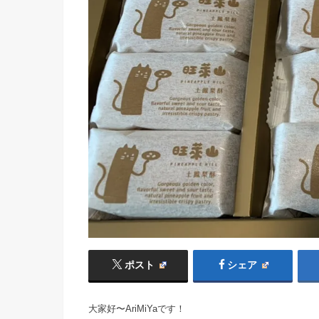
ポスト
シェア
大家好〜AriMiYaです！