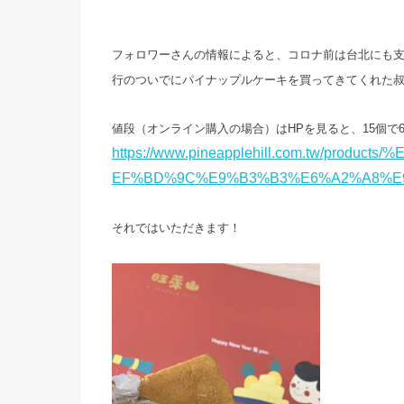
フォロワーさんの情報によると、コロナ前は台北にも
行のついでにパイナップルケーキを買ってきてくれた
値段（オンライン購入の場合）はHPを見ると、15個で6
https://www.pineapplehill.com.tw/pr
EF%BD%9C%E9%B3%B3%E6%A2%A8%E
それではいただきます！