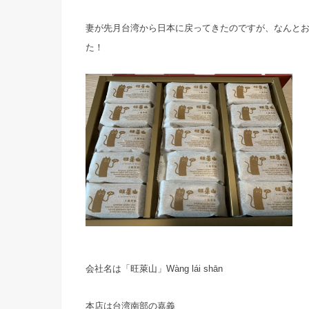
妻が先月台湾から日本に戻ってきたのですが、なんと
た！
会社名は「旺萊山」Wàng lái shān
本店は台湾南部の嘉義