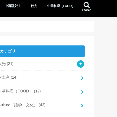
中国語文法
観光
中華料理（FOOD）
search
カテゴリー
観光
(31)
お土産
(24)
中華料理（FOOD）
(12)
Culture（語学・文化）
(43)