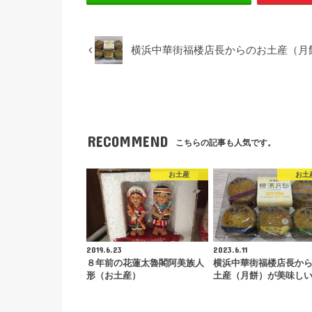
横浜中華街福楼店長からのお土産（月
RECOMMEND
こちらの記事も人気です。
お土産
お土
2019.6.23
2023.6.11
８年前の花蓮太魯閣阿美族人
横浜中華街福楼店長か
形（お土産）
土産（月餅）が美味し