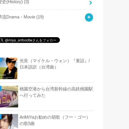
歴史(History)
(3)
華流Drama・Movie
(19)
光良（マイケル・ウォン）『童話』/
日本語訳（台湾曲）
桃園空港から台湾新幹線の高鉄桃園駅
へ行ってみた
AriMiYaお勧めの胡歌（フー・ゴー）
の歌5曲