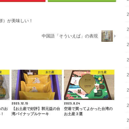
餅）が美味しい！
中国語「そういえば」の表現
産
お土産
お土産
2025.12.15
2025.8.24
らのお
【お土産で好評】郭元益の台
空港で買ってよかった台湾の
い！
湾パイナップルケーキ
お土産３選