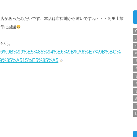
支店があったみたいです。本店は
市街地から遠いですね・・・阿里山旅
叔母に感謝
40元。
oducts/%E6%9B%99%E5%85%94%E6%9B%A6%E7%9B%BC%
9%85%A515%E5%85%A5