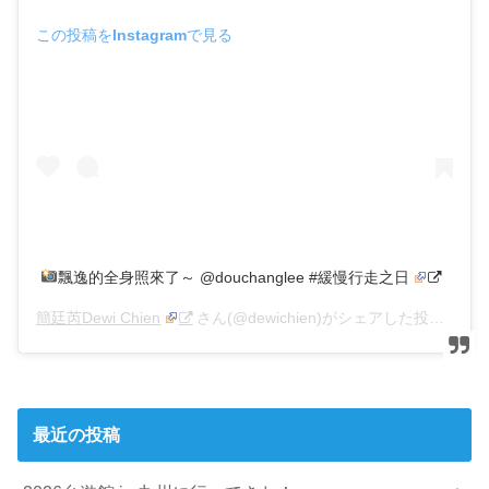
この投稿をInstagramで見る
飄逸的全身照來了～ @douchanglee #緩慢行走之日
簡廷芮Dewi Chien
さん(@dewichien)がシェアした投稿 –
20
最近の投稿