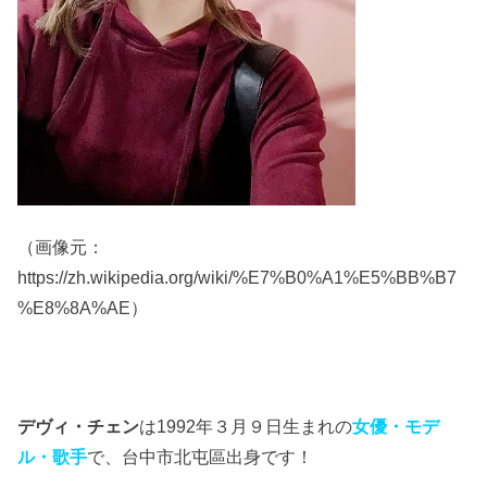
（画像元：
https://zh.wikipedia.org/wiki/%E7%B0%A1%E5%BB%B7
%E8%8A%AE）
デヴィ・チェン
は1992年３月９日生まれの
女優・モデ
ル・歌手
で、台中市北屯區出身です！