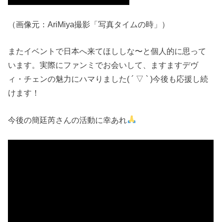
（画像元：AriMiya撮影「写真タイムの時」）
またイベントで日本へ来てほししな〜と個人的に思って
います。実際にファンミでお会いして、ますますデヴ
ィ・チェンの魅力にハマりました( ´ ▽ ` )今後も応援し続
けます！
今後の簡廷芮さんの活動に幸あれ