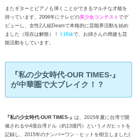
またギターとピアノも弾くことができるマルチな才能を
持っています。2006年にテレビの
美少女コンテスト
でデ
ビューし、女性2人組Dearsで本格的に芸能界活動を始め
ました（現在は解散）！
３姉妹
で、お姉さんの簡婕も芸
能活動をしています。
『私の少女時代-OUR TIMES-』
が中華圏で大ブレイク！？
『私の少女時代-OUR TIMES-』
は、2015年夏に台湾で開
催されるや4億台湾ドル（約13億円）というメガヒットを
記録し、2015年のナンバーワン・ヒットを樹立しました(