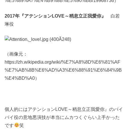
%E5%89%A7%E4%B9%8B%E5%90%BB/19968736）
2017年『アテンションLOVE～稍息立正我愛你』
白若
琳役
（画像元：
https://zh.wikipedia.org/wiki/%E7%A8%8D%E6%81%AF
%E7%AB%8B%E6%AD%A3%E6%88%91%E6%84%9B
%E4%BD%A0）
個人的にはアテンションLOVE～稍息立正我愛你』のバイ
バイ役の意地悪演技が本当にムカつくぐらい上手かった
です
笑