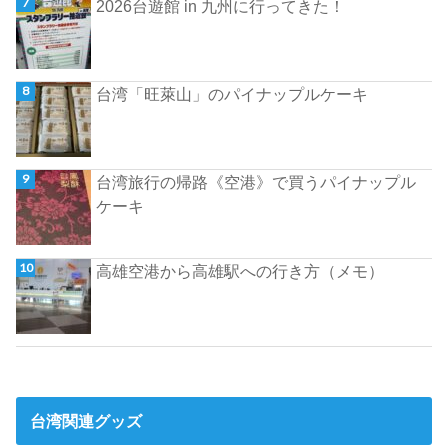
2026台遊館 in 九州に行ってきた！
台湾「旺萊山」のパイナップルケーキ
台湾旅行の帰路《空港》で買うパイナップル
ケーキ
高雄空港から高雄駅への行き方（メモ）
台湾関連グッズ