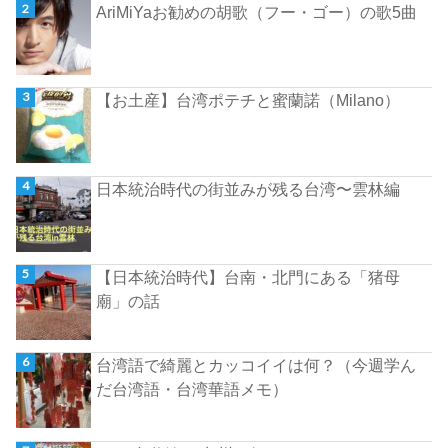
AriMiYaお勧めの胡歌（フー・ゴー）の歌5曲
【お土産】台湾ポテチと蜜蘭諾（Milano）
日本統治時代の街並みが残る台湾〜雲林編
【日本統治時代】台南・北門にある「猪母
廟」の話
台湾語で綺麗とカッコイイは何？（今週学ん
だ台湾語・台湾華語メモ）