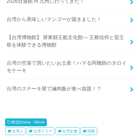
2026台遊館 in 九州に行ってきた！
台湾から美味しいマンゴーが届きました！
【台湾博物館】 屏東縣王船文化館— 王爺信仰と迎王
祭を体験できる博物館
台湾の空港で買いたいお土産！ハマる阿聰師のタロイ
モケーキ
台湾のステーキ屋で滷肉飯が食べ放題！？
華流Drama・Movie
台湾人
台湾ドラマ
台湾女優
関東