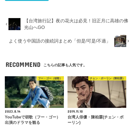
【台湾旅行記】夜の花火は必見！旧正月に高雄の佛
光山へGO
よく使う中国語の接続詞まとめ「但是/可是/不過」
RECOMMEND
こちらの記事も人気です。
フー・ゴー（胡歌）
チェン・ボーリン（陳柏霖）
2023.8.14
2019.11.10
YouTubeで胡歌（フー・ゴー）
台湾人俳優・陳柏霖(チェン・ボ
出演のドラマを観る
ーリン)