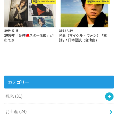
華流Drama・Movie
華流Drama・Movie
2019.10.13
2021.4.29
2009年「台湾
スター名鑑」が
光良（マイケル・ウォン）『童
出てき…
話』/ 日本語訳（台湾曲）
カテゴリー
観光
(31)
お土産
(24)