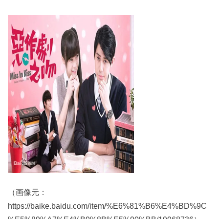
（画像元：
https://baike.baidu.com/item/%E6%81%B6%E4%BD%9C