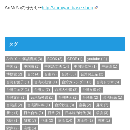
AriMiYaのせかい⇨
http://arimiyan.base.shop
タグ
AriMiYa 中国語音楽
(3)
BOOK
(2)
CPOP
(1)
youtube
(11)
中国
(2)
中国曲
(1)
中国語文法
(14)
中国語歌詞
(1)
中華街
(1)
博物館
(2)
台北
(4)
台南
(9)
台湾
(33)
台湾お土産
(2)
台湾お菓子
(1)
台湾の朝食
(1)
台湾カレンダー
(1)
台湾ドラマ
(6)
台湾フェア
(1)
台湾人
(7)
台湾人俳優
(2)
台湾女優
(6)
台湾文化
(1)
台湾新幹線
(1)
台湾映画
(1)
台湾曲
(2)
台湾観光
(1)
台湾語
(2)
台湾調味料
(1)
台湾鉄道
(3)
嘉義
(2)
屏東
(7)
新北
(1)
日台合作
(1)
日常
(2)
日本統治時代
(8)
横浜
(3)
潮州
(1)
研究
(7)
花蓮
(2)
華流
(14)
迎王祭
(1)
雲林
(1)
駅弁
(2)
高雄
(6)