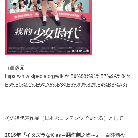
（画像元：
https://zh.wikipedia.org/wiki/%E6%88%91%E7%9A%84%
E5%B0%91%E5%A5%B3%E6%99%82%E4%BB%A3）
その後代表作品（日本のコンテンツで見れる）として、
2016年『
』
白莎穗役
イタズラなKiss～惡作劇之吻～