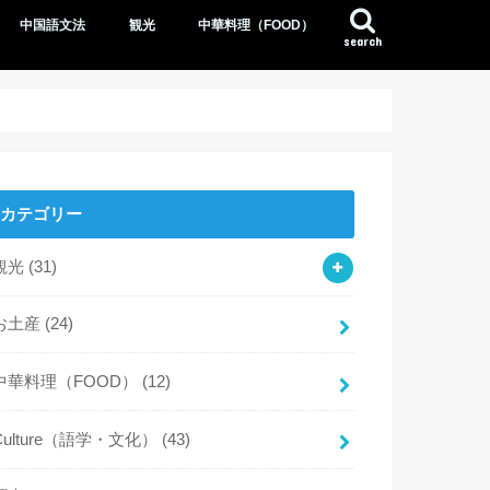
中国語文法
観光
中華料理（FOOD）
search
カテゴリー
観光
(31)
お土産
(24)
中華料理（FOOD）
(12)
Culture（語学・文化）
(43)