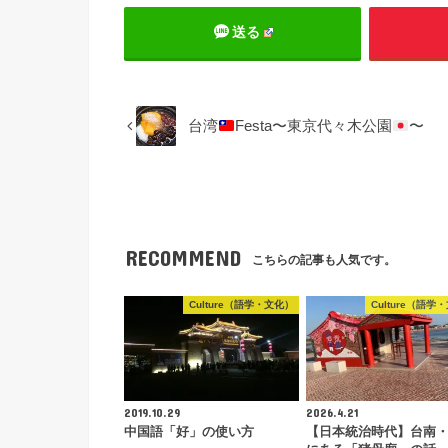
送る
台湾
Festa〜東京代々木公園
〜
RECOMMEND
こちらの記事も人気です。
Culture（語学・文化）
Culture（語学
2019.10.29
2026.4.21
中国語「好」の使い方
【日本統治時代】台南