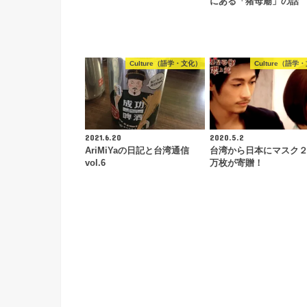
にある「猪母廟」の話
Culture（語学・文化）
Culture（語学
2021.6.20
2020.5.2
AriMiYaの日記と台湾通信
台湾から日本にマスク
vol.6
万枚が寄贈！