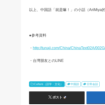
以上、中国語「就是嘛！」の小話（
AriMiya
●
参考資料
・
http://tunaji.com/China/ChinaText02A/002
・台灣朋友との
LINE
Culture（語学・文化）
中国語
日常会話
ポスト