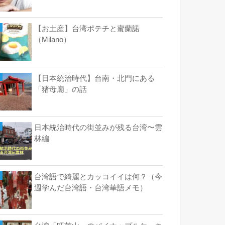
【お土産】台湾ポテチと蜜蘭諾
（Milano）
【日本統治時代】台南・北門にある
「猪母廟」の話
日本統治時代の街並みが残る台湾〜雲
林編
台湾語で綺麗とカッコイイは何？（今
週学んだ台湾語・台湾華語メモ）