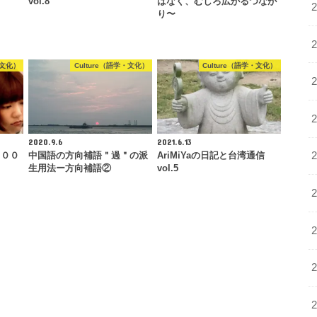
vol.8
はなく、むしろ広がるつなが
り〜
・文化）
Culture（語学・文化）
Culture（語学・文化）
2020.9.6
2021.6.13
２００
中国語の方向補語＂過＂の派
AriMiYaの日記と台湾通信
生用法ー方向補語②
vol.5