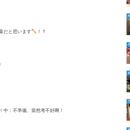
葉だと思います
！？
」
！中：不準備、當然考不好啊！