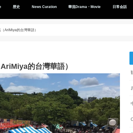
e
歴史
News Curation
華流Drama・Movie
日常会話
AriMiya的台灣華語）
riMiya的台灣華語）