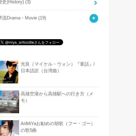
歴史(History)
(3)
華流Drama・Movie
(19)
光良（マイケル・ウォン）『童話』/
日本語訳（台湾曲）
高雄空港から高雄駅への行き方（メ
モ）
AriMiYaお勧めの胡歌（フー・ゴー）
の歌5曲