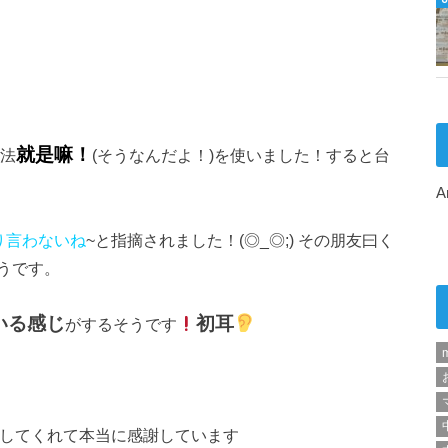
就是嘛！
法
(そうなんだよ！)を使いました！すると台
A
り言わないね
~
と指摘されました！(◎
_
◎;) その朋友曰く
うです。
いる感じ
初耳
がするそうです
m
してくれて本当に感謝しています