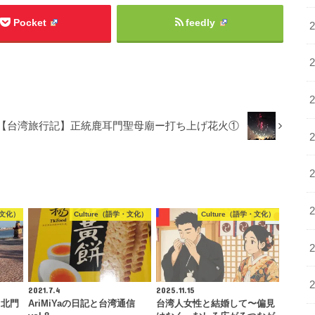
Pocket
feedly
【台湾旅行記】正統鹿耳門聖母廟ー打ち上げ花火①
・文化）
Culture（語学・文化）
Culture（語学・文化）
2021.7.4
2025.11.15
・北門
AriMiYaの日記と台湾通信
台湾人女性と結婚して〜偏見