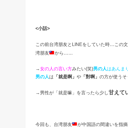
<
小話
>
この前台湾朋友と
LINE
をしていた時
…
この文
湾朋友
から
……
→
女の人の言い方
みたい(笑)
男の人
はあんま
男の人
は
「就是啊」
や
「對啊」
の方が使うそ
甘えて
→
男性が「就是嘛」を言ったら少し
今回も、台湾朋友
が中国語の間違いを指摘