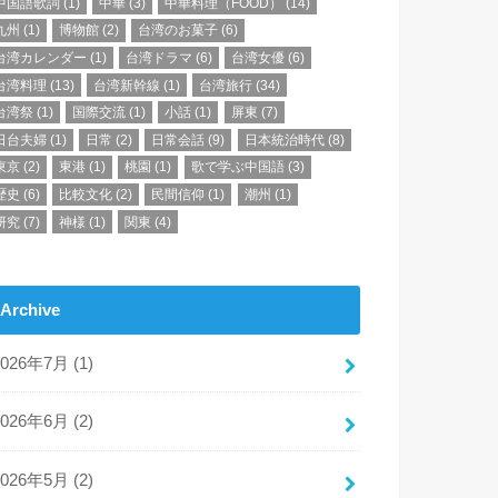
中国語歌詞
(1)
中華
(3)
中華料理（FOOD）
(14)
九州
(1)
博物館
(2)
台湾のお菓子
(6)
台湾カレンダー
(1)
台湾ドラマ
(6)
台湾女優
(6)
台湾料理
(13)
台湾新幹線
(1)
台湾旅行
(34)
台湾祭
(1)
国際交流
(1)
小話
(1)
屏東
(7)
日台夫婦
(1)
日常
(2)
日常会話
(9)
日本統治時代
(8)
東京
(2)
東港
(1)
桃園
(1)
歌で学ぶ中国語
(3)
歴史
(6)
比較文化
(2)
民間信仰
(1)
潮州
(1)
研究
(7)
神様
(1)
関東
(4)
Archive
2026年7月 (1)
2026年6月 (2)
2026年5月 (2)