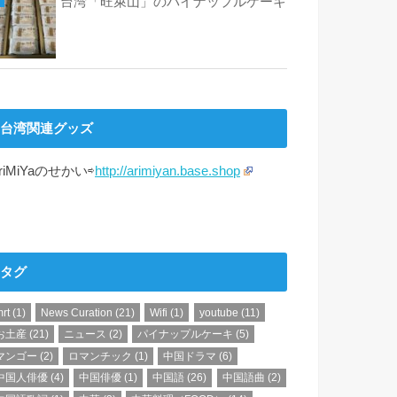
台湾「旺萊山」のパイナップルケーキ
台湾関連グッズ
riMiYaのせかい⇨
http://arimiyan.base.shop
タグ
rt
(1)
News Curation
(21)
Wifi
(1)
youtube
(11)
お土産
(21)
ニュース
(2)
パイナップルケーキ
(5)
マンゴー
(2)
ロマンチック
(1)
中国ドラマ
(6)
中国人俳優
(4)
中国俳優
(1)
中国語
(26)
中国語曲
(2)