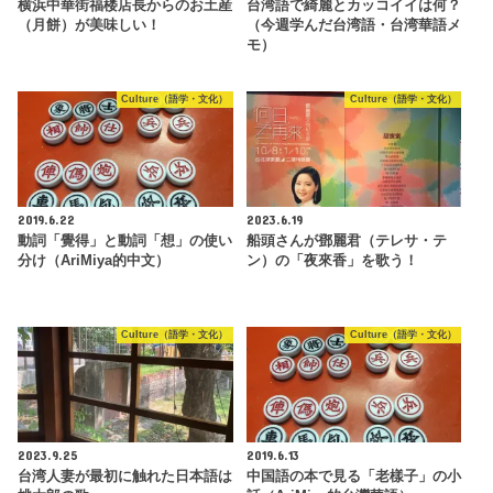
横浜中華街福楼店長からのお土産
台湾語で綺麗とカッコイイは何？
（月餅）が美味しい！
（今週学んだ台湾語・台湾華語メ
モ）
Culture（語学・文化）
Culture（語学・文化）
2019.6.22
2023.6.19
動詞「覺得」と動詞「想」の使い
船頭さんが鄧麗君（テレサ・テ
分け（AriMiya的中文）
ン）の「夜來香」を歌う！
Culture（語学・文化）
Culture（語学・文化）
2023.9.25
2019.6.13
台湾人妻が最初に触れた日本語は
中国語の本で見る「老樣子」の小