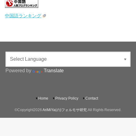
中国語ランキング
Powered by
Translate
Home
Privacy Policy
Contact
©Copyright2026
AriMiYa(の)フォルモサ研究
.All Rights Reserved.