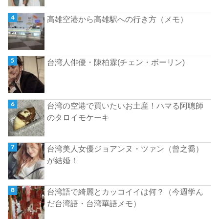
高雄空港から高雄駅への行き方（メモ）
台湾人俳優・陳柏霖(チェン・ボーリン)
台湾の空港で買いたいお土産！ハマる阿聰師
のタロイモケーキ
台湾美人女優ジョアンヌ・ツァン（曾之喬）
が結婚！
台湾語で綺麗とカッコイイは何？（今週学ん
だ台湾語・台湾華語メモ）