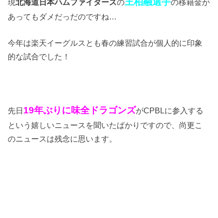
王柏融選手
現
北海道日本ハムファイターズ
の
の移籍金が
あってもダメだっだのですね…
今年は楽天イーグルスとも春の練習試合が個人的に印象
的な試合でした！
19年ぶりに味全ドラゴンズ
先日
がCPBLに参入する
という嬉しいニュースを聞いたばかりですので、尚更こ
のニュースは残念に思います。