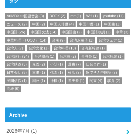
タグ
AriMiYa 中国語音楽
(3)
BOOK
(2)
mrt
(1)
Wifi
(1)
youtube
(11)
ニュース
(2)
中国
(2)
中国人俳優
(4)
中国俳優
(1)
中国曲
(1)
中国語
(26)
中国語文法
(14)
中国語曲
(2)
中国語歌詞
(1)
中華
(3)
中華料理（FOOD）
(14)
台南
(9)
台湾お菓子
(1)
台湾フェア
(1)
台湾人
(7)
台湾文化
(1)
台湾料理
(13)
台湾新幹線
(1)
台湾旅行
(34)
台湾映画
(1)
台湾曲
(2)
台湾祭
(1)
台湾観光
(1)
台湾鉄道
(3)
嘉義
(2)
小話
(1)
屏東
(7)
日台合作
(1)
日常会話
(9)
東港
(1)
桃園
(1)
横浜
(3)
歌で学ぶ中国語
(3)
民間信仰
(1)
潮州
(1)
神様
(1)
迎王祭
(1)
関東
(4)
駅弁
(2)
高雄
(6)
Archive
2026年7月 (1)