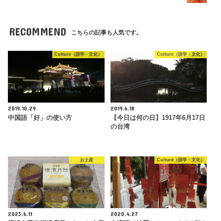
RECOMMEND
こちらの記事も人気です。
Culture（語学・文化）
Culture（語学・文化）
2019.10.29
2019.6.18
中国語「好」の使い方
【今日は何の日】1917年6月17日
の台湾
お土産
Culture（語学・文化）
2023.6.11
2020.4.27