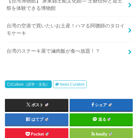
【台湾博物館】 屏東縣王船文化館— 王爺信仰と迎王
祭を体験できる博物館
台湾の空港で買いたいお土産！ハマる阿聰師のタロイ
モケーキ
台湾のステーキ屋で滷肉飯が食べ放題！？
Culture（語学・文化）
News Curation
ポスト
シェア
はてブ
送る
Pocket
feedly