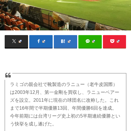
ラミゴの親会社で靴製造のラニュー（老牛皮国際）
は2003年12月、第一金剛を買収し、ラニューベアー
ズを設立。2011年に現在の球団名に改称した。これ
まで16年間で半期優勝13回、年間優勝6回を達成。
今年前期には台湾リーグ史上初の5半期連続優勝とい
う快挙を成し遂げた。