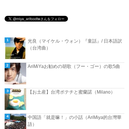
光良（マイケル・ウォン）『童話』/ 日本語訳
（台湾曲）
AriMiYaお勧めの胡歌（フー・ゴー）の歌5曲
【お土産】台湾ポテチと蜜蘭諾（Milano）
中国語「就是嘛！」の小話（AriMiya的台灣華
語）