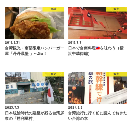
高雄
観光
2019.8.31
2019.7.7
台湾観光・南部限定ハンバーガー
日本で台南料理
を味わう（横
屋「丹丹漢堡 」へGo！
浜中華街編）
観光
観光
2023.7.3
2024.9.8
日本統治時代の建築が残る台湾屏
台湾旅行に行く前に読んでおきた
東の「勝利星村」
い台湾の本