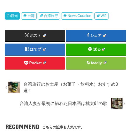
観光
台湾
台湾旅行
News Curation
Wifi
ポスト
シェア
はてブ
送る
Pocket
feedly
台湾旅行のお土産（お菓子・飲料水）おすすめ3
選！
台湾人妻が最初に触れた日本語は桃太郎の歌
RECOMMEND
こちらの記事も人気です。