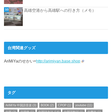
高雄空港から高雄駅への行き方（メモ）
台湾関連グッズ
AriMiYaのせかい⇨
http://arimiyan.base.shop
タグ
AriMiYa 中国語音楽
(3)
BOOK
(2)
CPOP
(1)
youtube
(11)
中国
(2)
中国曲
(1)
中国語文法
(14)
中国語歌詞
(1)
中華街
(1)