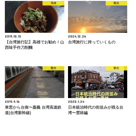
高雄
観光
2019.10.15
2024.12.26
【台湾旅行記】高雄でお勧め！山
台湾旅行に持っていくもの
西味手作刀削麵
観光
観光
2019.9.16
2020.1.24
車窓から台南〜嘉義 台湾高速鉄
日本統治時代の街並みが残る台
道(台湾新幹線)
湾〜雲林編