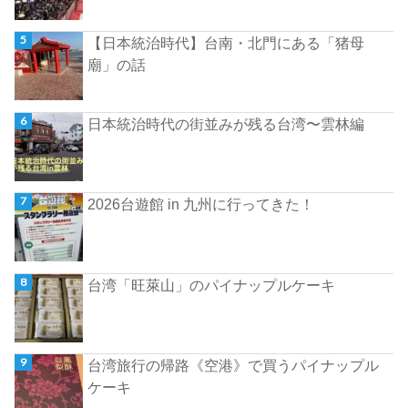
【日本統治時代】台南・北門にある「猪母
廟」の話
日本統治時代の街並みが残る台湾〜雲林編
2026台遊館 in 九州に行ってきた！
台湾「旺萊山」のパイナップルケーキ
台湾旅行の帰路《空港》で買うパイナップル
ケーキ