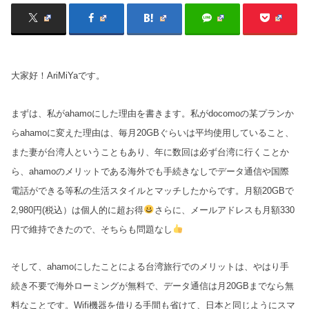
大家好！AriMiYaです。
まずは、私がahamoにした理由を書きます。私がdocomoの某プランか
らahamoに変えた理由は、毎月20GBぐらいは平均使用していること、
また妻が台湾人ということもあり、年に数回は必ず台湾に行くことか
ら、ahamoのメリットである海外でも手続きなしでデータ通信や国際
電話ができる等私の生活スタイルとマッチしたからです。月額20GBで
2,980円(税込）は個人的に超お得
さらに、メールアドレスも月額330
円で維持できたので、そちらも問題なし
そして、ahamoにしたことによる台湾旅行でのメリットは、やはり手
続き不要で海外ローミングが無料で、データ通信は月20GBまでなら無
料なことです。Wifi機器を借りる手間も省けて、日本と同じようにスマ