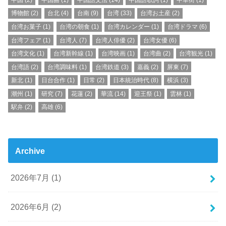
博物館
(2)
台北
(4)
台南
(9)
台湾
(33)
台湾お土産
(2)
台湾お菓子
(1)
台湾の朝食
(1)
台湾カレンダー
(1)
台湾ドラマ
(6)
台湾フェア
(1)
台湾人
(7)
台湾人俳優
(2)
台湾女優
(6)
台湾文化
(1)
台湾新幹線
(1)
台湾映画
(1)
台湾曲
(2)
台湾観光
(1)
台湾語
(2)
台湾調味料
(1)
台湾鉄道
(3)
嘉義
(2)
屏東
(7)
新北
(1)
日台合作
(1)
日常
(2)
日本統治時代
(8)
横浜
(3)
潮州
(1)
研究
(7)
花蓮
(2)
華流
(14)
迎王祭
(1)
雲林
(1)
駅弁
(2)
高雄
(6)
Archive
2026年7月 (1)
2026年6月 (2)