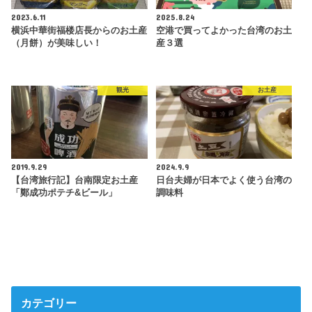
2023.6.11
2025.8.24
横浜中華街福楼店長からのお土産
空港で買ってよかった台湾のお土
（月餅）が美味しい！
産３選
観光
お土産
2019.9.29
2024.9.9
【台湾旅行記】台南限定お土産
日台夫婦が日本でよく使う台湾の
「鄭成功ポテチ&ビール」
調味料
カテゴリー