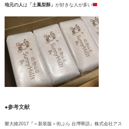
地元の人
は
「土鳳梨酥」
が好きな人が多い
●参考文献
樂大維2017『＜新装版＞街ぶら 台灣華語』株式会社アス