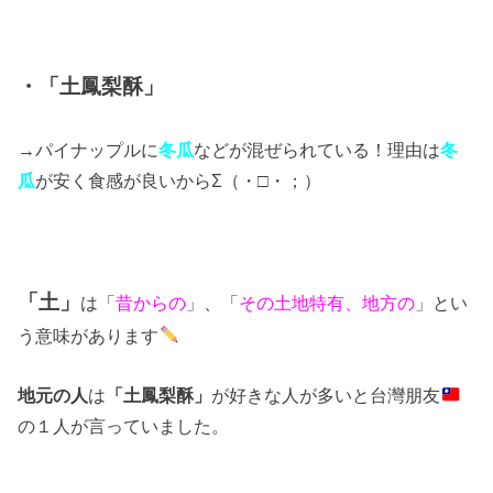
・「土鳳梨酥」
→パイナップルに
冬瓜
などが混ぜられている！理由は
冬
瓜
が安く食感が良いからΣ（・□・；）
「土」
は「
昔からの
」、「
その土地特有、地方の
」とい
う意味があります
地元の人
は
「土鳳梨酥」
が好きな人が多いと台灣朋友
の１人が言っていました。