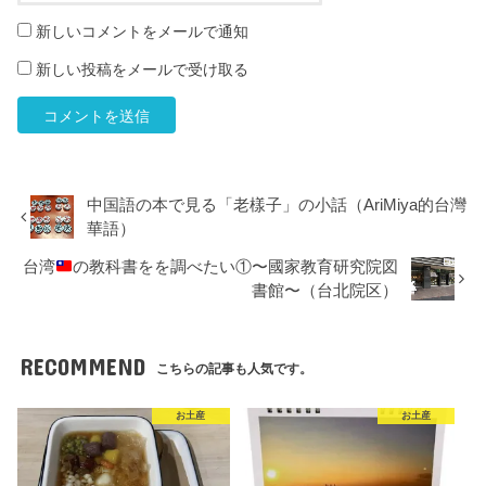
新しいコメントをメールで通知
新しい投稿をメールで受け取る
中国語の本で見る「老樣子」の小話（AriMiya的台灣
華語）
台湾
の教科書をを調べたい①〜國家教育研究院図
書館〜（台北院区）
RECOMMEND
こちらの記事も人気です。
お土産
お土産