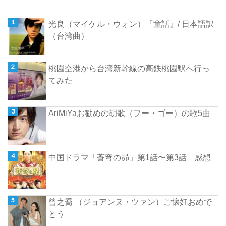
光良（マイケル・ウォン）『童話』/ 日本語訳
（台湾曲）
桃園空港から台湾新幹線の高鉄桃園駅へ行っ
てみた
AriMiYaお勧めの胡歌（フー・ゴー）の歌5曲
中国ドラマ「蒼穹の昴」第1話〜第3話 感想
曾之喬 （ジョアンヌ・ツァン）ご懐妊おめで
とう