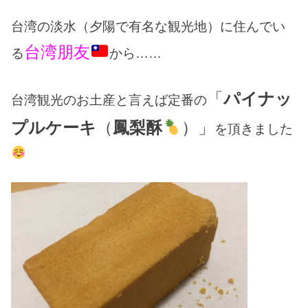
台湾の淡水（夕陽で有名な観光地）に住んでい
台湾朋友
る
から……
「
パイナッ
台湾観光のお土産と言えば定番の
プルケーキ
（
鳳梨酥
）」
を頂きました