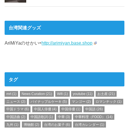
台湾関連グッズ
AriMiYaのせかい⇨
http://arimiyan.base.shop
タグ
mrt
(1)
News Curation
(21)
Wifi
(1)
youtube
(11)
お土産
(21)
ニュース
(2)
パイナップルケーキ
(5)
マンゴー
(2)
ロマンチック
(1)
中国ドラマ
(6)
中国人俳優
(4)
中国俳優
(1)
中国語
(26)
中国語曲
(2)
中国語歌詞
(1)
中華
(3)
中華料理（FOOD）
(14)
九州
(1)
博物館
(2)
台湾のお菓子
(6)
台湾カレンダー
(1)