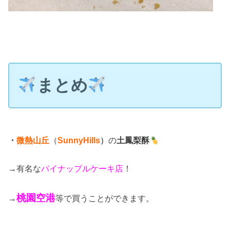
まとめ
・
微熱山丘
（
SunnyHills
）
の
土鳳梨酥
→有名な
パイナップルケーキ店
！
桃園空港
→
等で買うことができます。