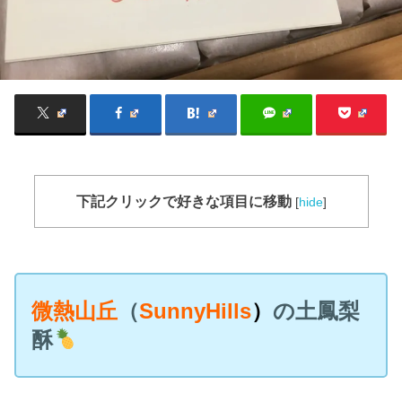
下記クリックで好きな項目に移動
[
hide
]
微熱山丘
（
SunnyHills
）
の土
鳳梨
酥