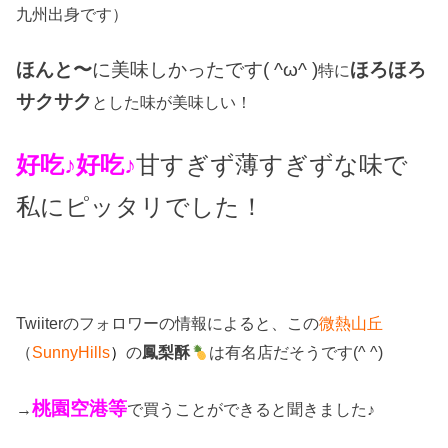
九州出身です）
ほんと〜
に美味しかったです( ^ω^ )
ほろほろ
特に
サクサク
とした味が美味しい！
好吃♪好吃♪
甘すぎず薄すぎずな味で
私にピッタリでした！
Twiiterのフォロワーの情報によると、この
微熱山丘
（
SunnyHills
）
の
鳳梨酥
は有名店だそうです(^ ^)
桃園空港等
→
で買うことができると聞きました♪