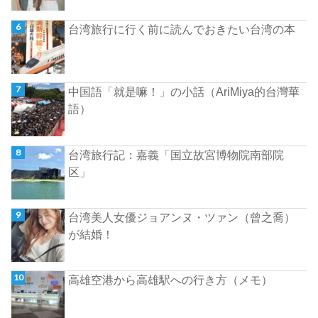
台湾旅行に行く前に読んでおきたい台湾の本
中国語「就是嘛！」の小話（AriMiya的台灣華
語）
台湾旅行記：嘉義「国立故宮博物院南部院
区」
台湾美人女優ジョアンヌ・ツァン（曾之喬）
が結婚！
高雄空港から高雄駅への行き方（メモ）