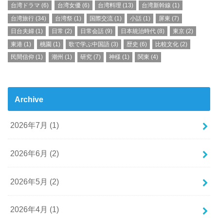
台湾ドラマ
(6)
台湾女優
(6)
台湾料理
(13)
台湾新幹線
(1)
台湾旅行
(34)
台湾祭
(1)
国際交流
(1)
小話
(1)
屏東
(7)
日台夫婦
(1)
日常
(2)
日常会話
(9)
日本統治時代
(8)
東京
(2)
東港
(1)
桃園
(1)
歌で学ぶ中国語
(3)
歴史
(6)
比較文化
(2)
民間信仰
(1)
潮州
(1)
研究
(7)
神様
(1)
関東
(4)
Archive
2026年7月 (1)
2026年6月 (2)
2026年5月 (2)
2026年4月 (1)