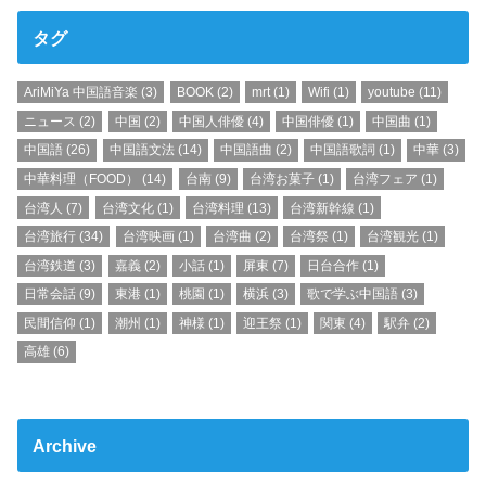
タグ
AriMiYa 中国語音楽
(3)
BOOK
(2)
mrt
(1)
Wifi
(1)
youtube
(11)
ニュース
(2)
中国
(2)
中国人俳優
(4)
中国俳優
(1)
中国曲
(1)
中国語
(26)
中国語文法
(14)
中国語曲
(2)
中国語歌詞
(1)
中華
(3)
中華料理（FOOD）
(14)
台南
(9)
台湾お菓子
(1)
台湾フェア
(1)
台湾人
(7)
台湾文化
(1)
台湾料理
(13)
台湾新幹線
(1)
台湾旅行
(34)
台湾映画
(1)
台湾曲
(2)
台湾祭
(1)
台湾観光
(1)
台湾鉄道
(3)
嘉義
(2)
小話
(1)
屏東
(7)
日台合作
(1)
日常会話
(9)
東港
(1)
桃園
(1)
横浜
(3)
歌で学ぶ中国語
(3)
民間信仰
(1)
潮州
(1)
神様
(1)
迎王祭
(1)
関東
(4)
駅弁
(2)
高雄
(6)
Archive