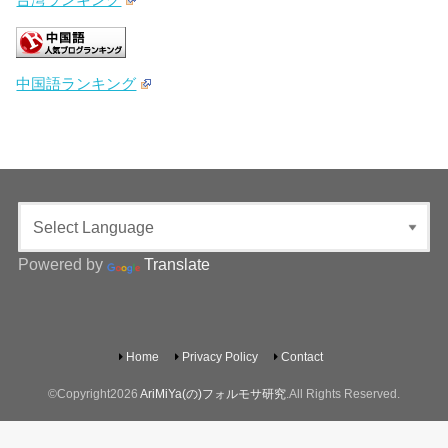
中国語ランキング
Powered by
Translate
Home
Privacy Policy
Contact
©Copyright2026
AriMiYa(の)フォルモサ研究
.All Rights Reserved.