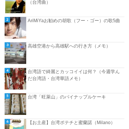
（台湾曲）
AriMiYaお勧めの胡歌（フー・ゴー）の歌5曲
高雄空港から高雄駅への行き方（メモ）
台湾語で綺麗とカッコイイは何？（今週学ん
だ台湾語・台湾華語メモ）
台湾「旺萊山」のパイナップルケーキ
【お土産】台湾ポテチと蜜蘭諾（Milano）