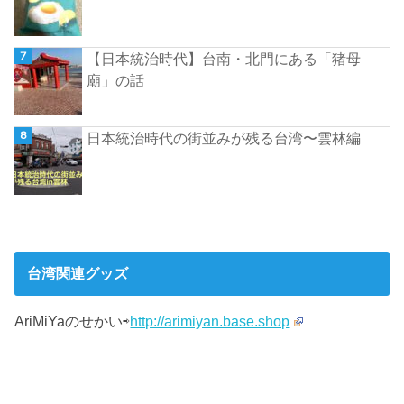
【日本統治時代】台南・北門にある「猪母
廟」の話
日本統治時代の街並みが残る台湾〜雲林編
台湾関連グッズ
AriMiYaのせかい⇨
http://arimiyan.base.shop