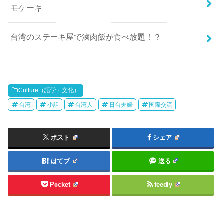
モケーキ
台湾のステーキ屋で滷肉飯が食べ放題！？
Culture（語学・文化）
台湾
小話
台湾人
日台夫婦
国際交流
ポスト
シェア
はてブ
送る
Pocket
feedly