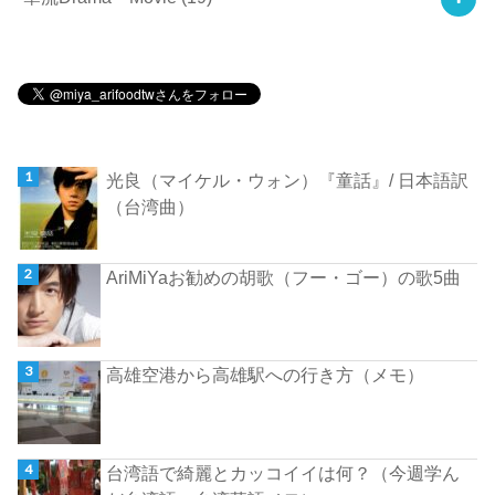
光良（マイケル・ウォン）『童話』/ 日本語訳
（台湾曲）
AriMiYaお勧めの胡歌（フー・ゴー）の歌5曲
高雄空港から高雄駅への行き方（メモ）
台湾語で綺麗とカッコイイは何？（今週学ん