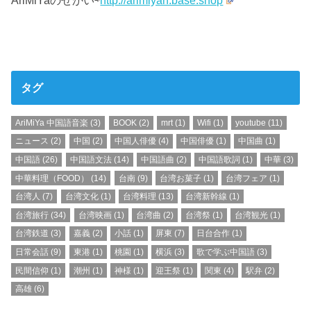
タグ
AriMiYa 中国語音楽
(3)
BOOK
(2)
mrt
(1)
Wifi
(1)
youtube
(11)
ニュース
(2)
中国
(2)
中国人俳優
(4)
中国俳優
(1)
中国曲
(1)
中国語
(26)
中国語文法
(14)
中国語曲
(2)
中国語歌詞
(1)
中華
(3)
中華料理（FOOD）
(14)
台南
(9)
台湾お菓子
(1)
台湾フェア
(1)
台湾人
(7)
台湾文化
(1)
台湾料理
(13)
台湾新幹線
(1)
台湾旅行
(34)
台湾映画
(1)
台湾曲
(2)
台湾祭
(1)
台湾観光
(1)
台湾鉄道
(3)
嘉義
(2)
小話
(1)
屏東
(7)
日台合作
(1)
日常会話
(9)
東港
(1)
桃園
(1)
横浜
(3)
歌で学ぶ中国語
(3)
民間信仰
(1)
潮州
(1)
神様
(1)
迎王祭
(1)
関東
(4)
駅弁
(2)
高雄
(6)