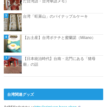
だ台湾語・台湾華語メモ）
台湾「旺萊山」のパイナップルケーキ
【お土産】台湾ポテチと蜜蘭諾（Milano）
【日本統治時代】台南・北門にある「猪母
廟」の話
台湾関連グッズ
AriMiYaのせかい⇨
http://arimiyan.base.shop