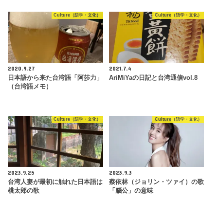
Culture（語学・文化）
Culture（語学・文化）
2020.9.27
2021.7.4
日本語から来た台湾語「阿莎力」
AriMiYaの日記と台湾通信vol.8
（台湾語メモ）
Culture（語学・文化）
Culture（語学・文化）
2023.9.25
2023.9.3
台湾人妻が最初に触れた日本語は
蔡依林（ジョリン・ツァイ）の歌
桃太郎の歌
「腦公」の意味