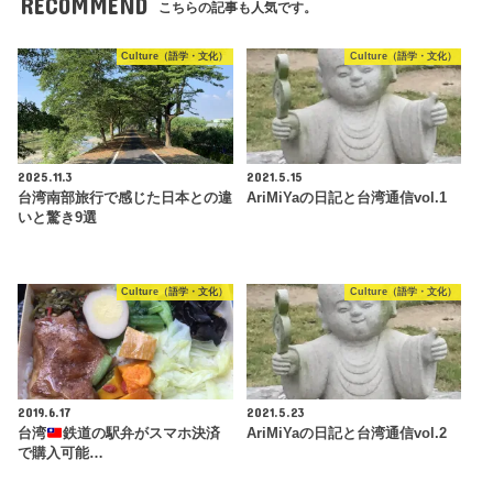
RECOMMEND
こちらの記事も人気です。
Culture（語学・文化）
Culture（語学・文化）
2025.11.3
2021.5.15
台湾南部旅行で感じた日本との違
AriMiYaの日記と台湾通信vol.1
いと驚き9選
Culture（語学・文化）
Culture（語学・文化）
2019.6.17
2021.5.23
台湾
鉄道の駅弁がスマホ決済
AriMiYaの日記と台湾通信vol.2
で購入可能…