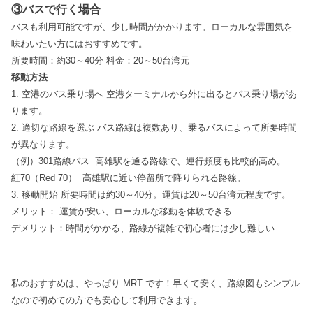
③バスで行く場合
バスも利用可能ですが、少し時間がかかります。ローカルな雰囲気を
味わいたい方にはおすすめです。
所要時間：約30～40分 料金：20～50台湾元
移動方法
1. 空港のバス乗り場へ 空港ターミナルから外に出るとバス乗り場があ
ります。
2. 適切な路線を選ぶ バス路線は複数あり、乗るバスによって所要時間
が異なります。
（例）301路線バス 高雄駅を通る路線で、運行頻度も比較的高め。
紅70（Red 70） 高雄駅に近い停留所で降りられる路線。
3. 移動開始 所要時間は約30～40分。運賃は20～50台湾元程度です。
メリット： 運賃が安い、ローカルな移動を体験できる
デメリット：時間がかかる、路線が複雑で初心者には少し難しい
私のおすすめは、やっぱり MRT です！早くて安く、路線図もシンプル
。
なので初めての方でも安心して利用できます