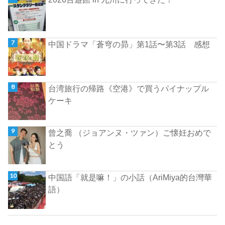
中国ドラマ「蒼穹の昴」第1話〜第3話 感想
台湾旅行の帰路《空港》で買うパイナップル
ケーキ
曾之喬 （ジョアンヌ・ツァン）ご懐妊おめで
とう
中国語「就是嘛！」の小話（AriMiya的台灣華
語）