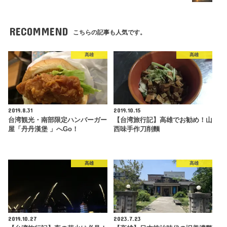
RECOMMEND
こちらの記事も人気です。
高雄
高雄
2019.8.31
2019.10.15
台湾観光・南部限定ハンバーガー
【台湾旅行記】高雄でお勧め！山
屋「丹丹漢堡 」へGo！
西味手作刀削麵
高雄
高雄
2019.10.27
2023.7.23