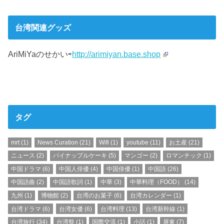
台湾関連グッズ
AriMiYaのせかい⇨
http://arimiyan.base.shop
タグ
mrt
(1)
News Curation
(21)
Wifi
(1)
youtube
(11)
お土産
(21)
ニュース
(2)
パイナップルケーキ
(5)
マンゴー
(2)
ロマンチック
(1)
中国ドラマ
(6)
中国人俳優
(4)
中国俳優
(1)
中国語
(26)
中国語曲
(2)
中国語歌詞
(1)
中華
(3)
中華料理（FOOD）
(14)
九州
(1)
博物館
(2)
台湾のお菓子
(6)
台湾カレンダー
(1)
台湾ドラマ
(6)
台湾女優
(6)
台湾料理
(13)
台湾新幹線
(1)
台湾旅行
(34)
台湾祭
(1)
国際交流
(1)
小話
(1)
屏東
(7)