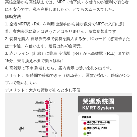
高雄空港から高雄駅までは、MRT（地下鉄）を使うのが便利で初心者
にも安心です。私も利用しましたが、とてもスムーズでした
。
移動方法
1. 空港MRT駅（R4）を利用 空港内から徒歩数分でMRTの入口に到
着。案内表示に従えば迷うことはありません。※飲食禁止です
2. 切符を購入 自動券売機で切符を購入するか、ICカード（悠遊卡また
は一卡通）を使います。運賃は約40台湾元。
3. 赤いライン（紅線）に乗車 空港駅（R4）から高雄駅（R11）まで約
15分。乗り換え不要で楽々移動！
4. 高雄駅で下車 到着したら、案内表示に従い改札を出ます。
メリット： 短時間で移動できる（約15分）、運賃が安い 、路線がシン
プルで迷いにくい
デメリット：大きな荷物があると少し不便