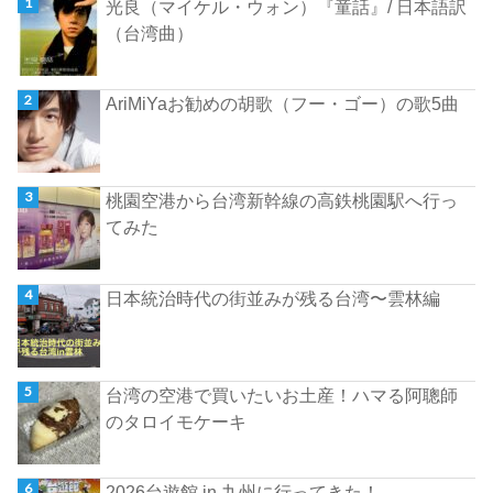
光良（マイケル・ウォン）『童話』/ 日本語訳
（台湾曲）
AriMiYaお勧めの胡歌（フー・ゴー）の歌5曲
桃園空港から台湾新幹線の高鉄桃園駅へ行っ
てみた
日本統治時代の街並みが残る台湾〜雲林編
台湾の空港で買いたいお土産！ハマる阿聰師
のタロイモケーキ
2026台遊館 in 九州に行ってきた！