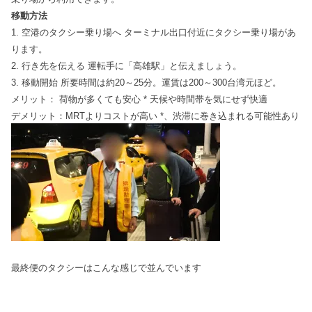
移動方法
1. 空港のタクシー乗り場へ ターミナル出口付近にタクシー乗り場があ
ります。
2. 行き先を伝える 運転手に「高雄駅」と伝えましょう。
3. 移動開始 所要時間は約20～25分。運賃は200～300台湾元ほど。
メリット： 荷物が多くても安心 * 天候や時間帯を気にせず快適
デメリット：MRTよりコストが高い *、渋滞に巻き込まれる可能性あり
最終便のタクシーはこんな感じで並んでいます