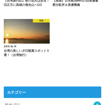
【台湾旅行記】夜の花火は必見！
【高雄】日本統治時代の旧美濃警
旧正月に高雄の佛光山へGO
察分駐所＆美濃舊橋
高雄
2019.10.19
台湾の美しい夕日観賞スポット５
選！（台湾旅行）
カテゴリー
観光
(31)