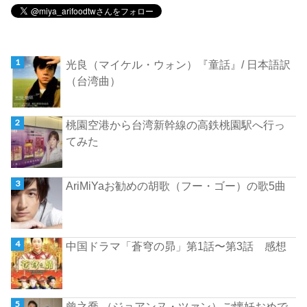
光良（マイケル・ウォン）『童話』/ 日本語訳
（台湾曲）
桃園空港から台湾新幹線の高鉄桃園駅へ行っ
てみた
AriMiYaお勧めの胡歌（フー・ゴー）の歌5曲
中国ドラマ「蒼穹の昴」第1話〜第3話 感想
曾之喬 （ジョアンヌ・ツァン）ご懐妊おめで