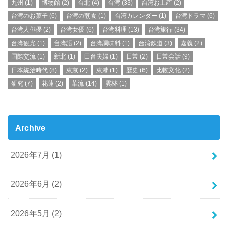
九州
(1)
博物館
(2)
台北
(4)
台湾
(33)
台湾お土産
(2)
台湾のお菓子
(6)
台湾の朝食
(1)
台湾カレンダー
(1)
台湾ドラマ
(6)
台湾人俳優
(2)
台湾女優
(6)
台湾料理
(13)
台湾旅行
(34)
台湾観光
(1)
台湾語
(2)
台湾調味料
(1)
台湾鉄道
(3)
嘉義
(2)
国際交流
(1)
新北
(1)
日台夫婦
(1)
日常
(2)
日常会話
(9)
日本統治時代
(8)
東京
(2)
東港
(1)
歴史
(6)
比較文化
(2)
研究
(7)
花蓮
(2)
華流
(14)
雲林
(1)
Archive
2026年7月 (1)
2026年6月 (2)
2026年5月 (2)