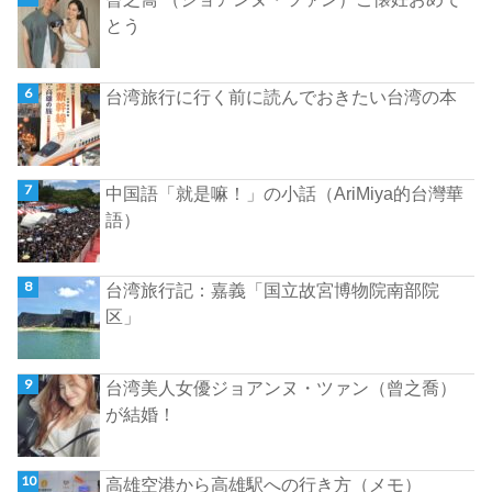
とう
台湾旅行に行く前に読んでおきたい台湾の本
中国語「就是嘛！」の小話（AriMiya的台灣華
語）
台湾旅行記：嘉義「国立故宮博物院南部院
区」
台湾美人女優ジョアンヌ・ツァン（曾之喬）
が結婚！
高雄空港から高雄駅への行き方（メモ）