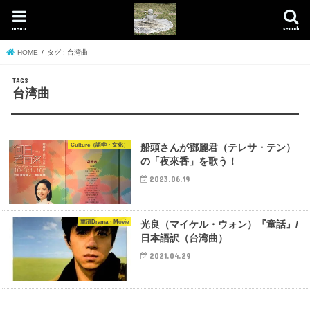
menu
search
HOME
タグ : 台湾曲
台湾曲
Culture（語学・文化）
船頭さんが鄧麗君（テレサ・テン）
の「夜來香」を歌う！
2023.06.19
華流Drama・Movie
光良（マイケル・ウォン）『童話』/
日本語訳（台湾曲）
2021.04.29