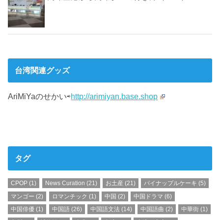
台湾関連グッズ
AriMiYaのせかい⇨
http://arimiyan.base.shop
タグ
CPOP
(1)
News Curation
(21)
お土産
(21)
パイナップルケーキ
(5)
マンゴー
(2)
ロマンチック
(1)
中国
(2)
中国ドラマ
(6)
中国俳優
(1)
中国語
(26)
中国語文法
(14)
中国語曲
(2)
中華街
(1)