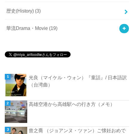
歴史(History)
(3)
華流Drama・Movie
(19)
光良（マイケル・ウォン）『童話』/ 日本語訳
（台湾曲）
高雄空港から高雄駅への行き方（メモ）
曾之喬 （ジョアンヌ・ツァン）ご懐妊おめで