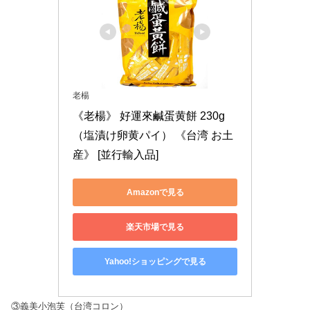
老楊
《老楊》 好運來鹹蛋黄餅 230g 
（塩漬け卵黄パイ） 《台湾 お土
産》 [並行輸入品]
Amazonで見る
楽天市場で見る
Yahoo!ショッピングで見る
③義美小泡芙（台湾コロン）