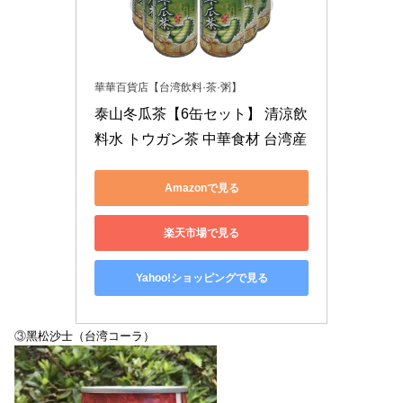
華華百貨店【台湾飲料·茶·粥】
泰山冬瓜茶【6缶セット】 清涼飲
料水 トウガン茶 中華食材 台湾産
Amazonで見る
楽天市場で見る
Yahoo!ショッピングで見る
③
黑松沙士（台湾コーラ）