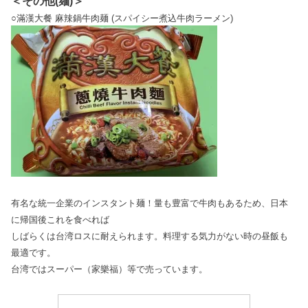
＜その他(麺)＞
○
滿漢大餐
麻辣鍋牛肉麺 (スパイシー煮込牛肉ラーメン)
有名な統一企業のインスタント麺！量も豊富で牛肉もあるため、日本
に帰国後これを食べれば
しばらくは台湾ロスに耐えられます。料理する気力がない時の昼飯も
最適です。
台湾ではスーパー（家樂福）等で売っています。