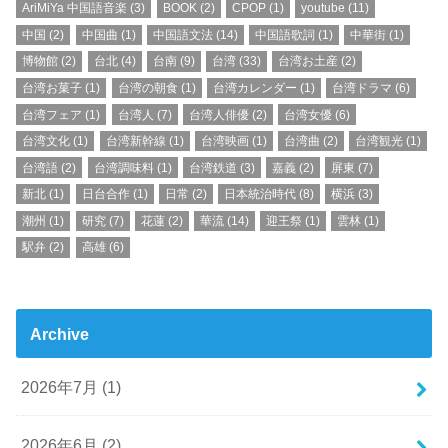
AriMiYa 中国語音楽
(3)
BOOK
(2)
CPOP
(1)
youtube
(11)
中国
(2)
中国曲
(1)
中国語文法
(14)
中国語歌詞
(1)
中華街
(1)
博物館
(2)
台北
(4)
台南
(9)
台湾
(33)
台湾お土産
(2)
台湾お菓子
(1)
台湾の朝食
(1)
台湾カレンダー
(1)
台湾ドラマ
(6)
台湾フェア
(1)
台湾人
(7)
台湾人俳優
(2)
台湾女優
(6)
台湾文化
(1)
台湾新幹線
(1)
台湾映画
(1)
台湾曲
(2)
台湾観光
(1)
台湾語
(2)
台湾調味料
(1)
台湾鉄道
(3)
嘉義
(2)
屏東
(7)
新北
(1)
日台合作
(1)
日常
(2)
日本統治時代
(8)
横浜
(3)
潮州
(1)
研究
(7)
花蓮
(2)
華流
(14)
迎王祭
(1)
雲林
(1)
駅弁
(2)
高雄
(6)
Archive
2026年7月 (1)
2026年6月 (2)