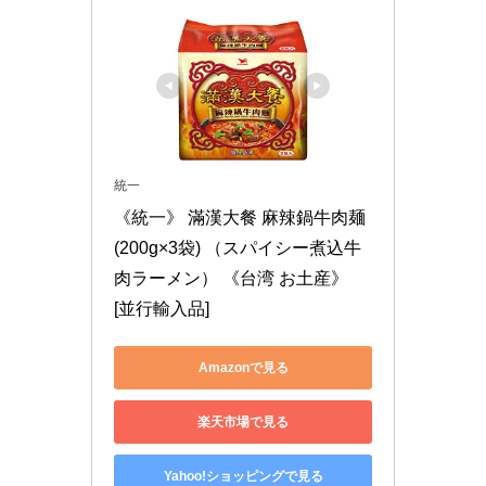
統一
《統一》 滿漢大餐 麻辣鍋牛肉麺 
(200g×3袋) （スパイシー煮込牛
肉ラーメン） 《台湾 お土産》 
[並行輸入品]
Amazonで見る
楽天市場で見る
Yahoo!ショッピングで見る