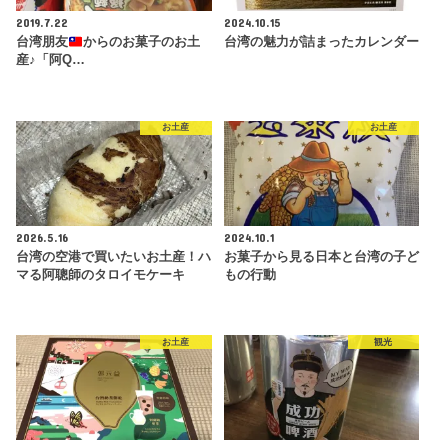
2019.7.22
2024.10.15
台湾朋友
からのお菓子のお土
台湾の魅力が詰まったカレンダー
産♪「阿Q…
お土産
お土産
2026.5.16
2024.10.1
台湾の空港で買いたいお土産！ハ
お菓子から見る日本と台湾の子ど
マる阿聰師のタロイモケーキ
もの行動
お土産
観光