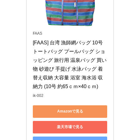
FAAS
[FAAS] 台湾 漁師網バッグ 10号 
トートバッグ プールバッグ ショ
ッピング 旅行用 温泉バッグ 買い
物 砂遊び 手提げ 水泳バッグ 着
替え収納 大容量 浴室 海水浴 収
納力 (10号 約65ｃｍ×40ｃｍ)
ik-002
Amazonで見る
楽天市場で見る