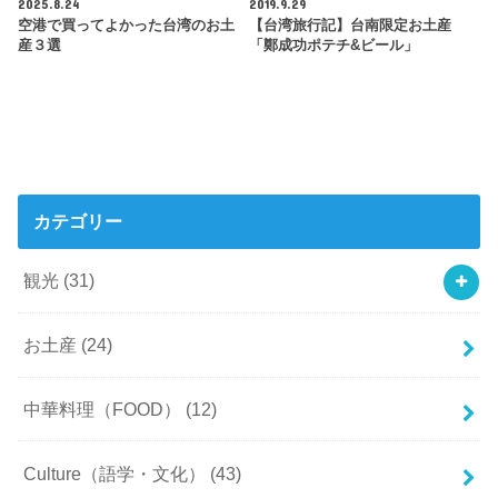
2025.8.24
2019.9.29
空港で買ってよかった台湾のお土
【台湾旅行記】台南限定お土産
産３選
「鄭成功ポテチ&ビール」
カテゴリー
観光
(31)
お土産
(24)
中華料理（FOOD）
(12)
Culture（語学・文化）
(43)