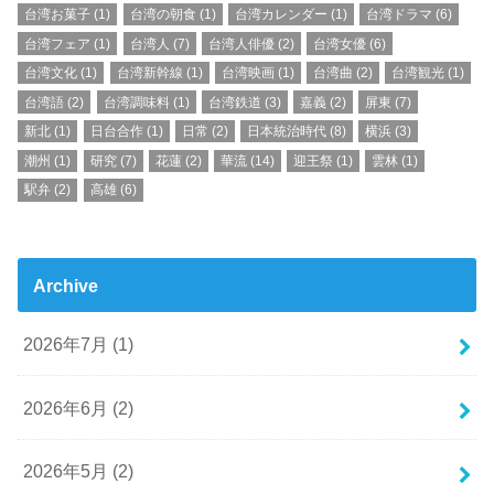
台湾お菓子
(1)
台湾の朝食
(1)
台湾カレンダー
(1)
台湾ドラマ
(6)
台湾フェア
(1)
台湾人
(7)
台湾人俳優
(2)
台湾女優
(6)
台湾文化
(1)
台湾新幹線
(1)
台湾映画
(1)
台湾曲
(2)
台湾観光
(1)
台湾語
(2)
台湾調味料
(1)
台湾鉄道
(3)
嘉義
(2)
屏東
(7)
新北
(1)
日台合作
(1)
日常
(2)
日本統治時代
(8)
横浜
(3)
潮州
(1)
研究
(7)
花蓮
(2)
華流
(14)
迎王祭
(1)
雲林
(1)
駅弁
(2)
高雄
(6)
Archive
2026年7月 (1)
2026年6月 (2)
2026年5月 (2)