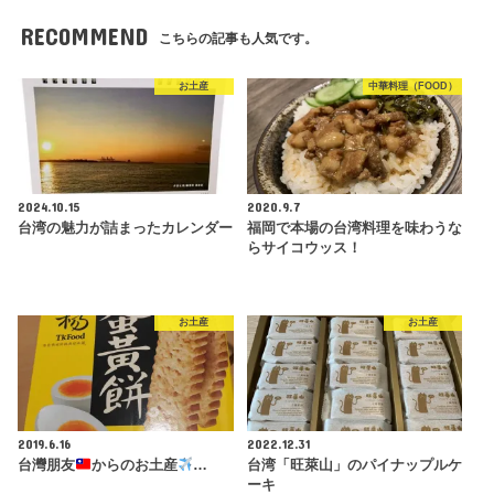
RECOMMEND
こちらの記事も人気です。
お土産
中華料理（FOOD）
2024.10.15
2020.9.7
台湾の魅力が詰まったカレンダー
福岡で本場の台湾料理を味わうな
らサイコウッス！
お土産
お土産
2019.6.16
2022.12.31
台灣朋友
からのお土産
…
台湾「旺萊山」のパイナップルケ
ーキ