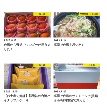
お土産
中華料理（FOOD）
2023.8.15
2026.2.16
台湾から郵送でマンゴーが届きま
福岡で台湾を思い出す
した！
お土産
お土産
2025.12.15
2024.9.23
【お土産で好評】郭元益の台湾パ
福岡で台湾のサンドイッチ(洪瑞
イナップルケーキ
珍)が期間限定で買える！