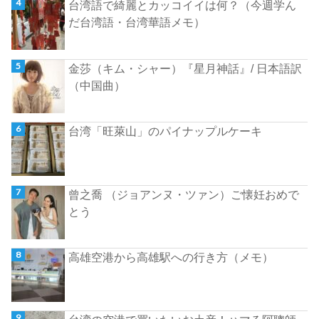
台湾語で綺麗とカッコイイは何？（今週学ん
だ台湾語・台湾華語メモ）
金莎（キム・シャー）『星月神話』/ 日本語訳
（中国曲）
台湾「旺萊山」のパイナップルケーキ
曾之喬 （ジョアンヌ・ツァン）ご懐妊おめで
とう
高雄空港から高雄駅への行き方（メモ）