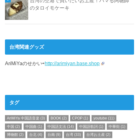
台湾の空港で買いたいお土産！ハマる阿聰師
のタロイモケーキ
台湾関連グッズ
AriMiYaのせかい⇨
http://arimiyan.base.shop
タグ
AriMiYa 中国語音楽
(3)
BOOK
(2)
CPOP
(1)
youtube
(11)
中国
(2)
中国曲
(1)
中国語文法
(14)
中国語歌詞
(1)
中華街
(1)
博物館
(2)
台北
(4)
台南
(9)
台湾
(33)
台湾お土産
(2)