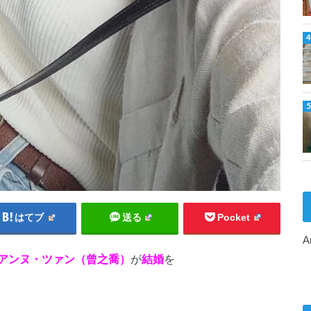
はてブ
送る
Pocket
A
アンヌ・ツァン（曾之喬）
が
結婚
を