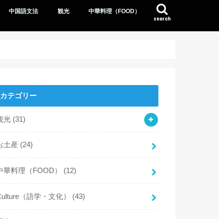
中国語文法
観光
中華料理（FOOD）
search
カテゴリー
観光
(31)
お土産
(24)
中華料理（FOOD）
(12)
Culture（語学・文化）
(43)