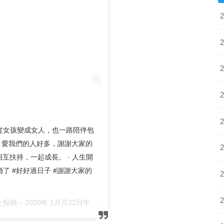
從女孩變成女人，也一路陪伴包
· 愛我們的人好多，謝謝大家的
互扶持，一起成長。 · 人生開
結婚了 #好好過日子 #謝謝大家的
した投稿 –
2020年 1月月22日午後8時00分PST