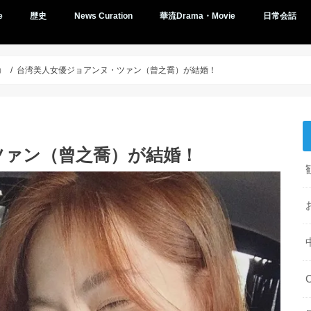
e
歴史
News Curation
華流Drama・Movie
日常会話
）
台湾美人女優ジョアンヌ・ツァン（曾之喬）が結婚！
ツァン（曾之喬）が結婚！