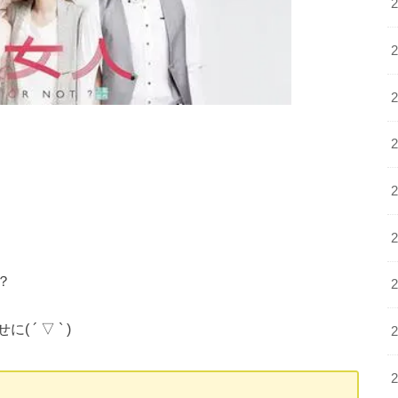
？
´ ▽ ` )