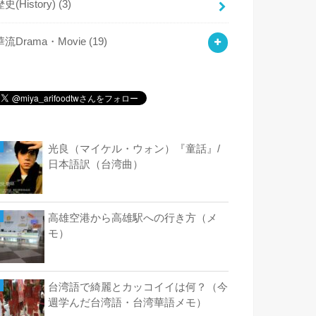
歴史(History)
(3)
華流Drama・Movie
(19)
光良（マイケル・ウォン）『童話』/
日本語訳（台湾曲）
高雄空港から高雄駅への行き方（メ
モ）
台湾語で綺麗とカッコイイは何？（今
週学んだ台湾語・台湾華語メモ）