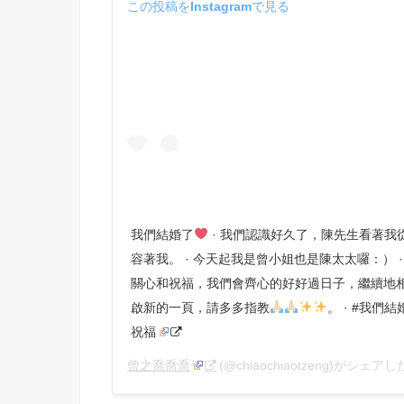
この投稿をInstagramで見る
我們結婚了
· 我們認識好久了，陳先生看著我
容著我。 · 今天起我是曾小姐也是陳太太囉：） 
關心和祝福，我們會齊心的好好過日子，繼續地相
啟新的一頁，請多多指教
。 · #我們
祝福
曾之喬喬喬
(@chiaochiaotzeng)がシェア