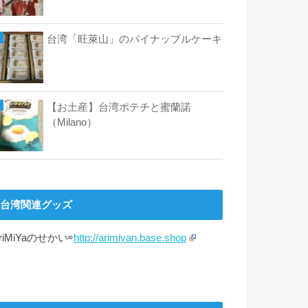
台湾「旺萊山」のパイナップルケーキ
【お土産】台湾ポテチと蜜蘭諾
（Milano）
台湾関連グッズ
riMiYaのせかい⇨
http://arimiyan.base.shop