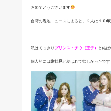
おめでとうございます
台湾の現地ニュースによると、２人は
１０年
私はてっきり
プリンス・チウ（王子）
と結ば
個人的には
謝佳見
と結ばれて欲しかったです