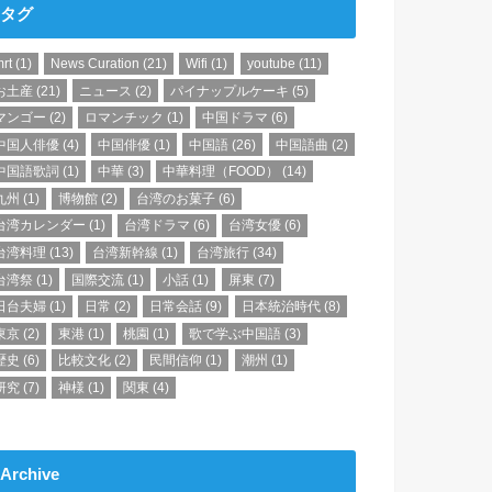
タグ
rt
(1)
News Curation
(21)
Wifi
(1)
youtube
(11)
お土産
(21)
ニュース
(2)
パイナップルケーキ
(5)
マンゴー
(2)
ロマンチック
(1)
中国ドラマ
(6)
中国人俳優
(4)
中国俳優
(1)
中国語
(26)
中国語曲
(2)
中国語歌詞
(1)
中華
(3)
中華料理（FOOD）
(14)
九州
(1)
博物館
(2)
台湾のお菓子
(6)
台湾カレンダー
(1)
台湾ドラマ
(6)
台湾女優
(6)
台湾料理
(13)
台湾新幹線
(1)
台湾旅行
(34)
台湾祭
(1)
国際交流
(1)
小話
(1)
屏東
(7)
日台夫婦
(1)
日常
(2)
日常会話
(9)
日本統治時代
(8)
東京
(2)
東港
(1)
桃園
(1)
歌で学ぶ中国語
(3)
歴史
(6)
比較文化
(2)
民間信仰
(1)
潮州
(1)
研究
(7)
神様
(1)
関東
(4)
Archive