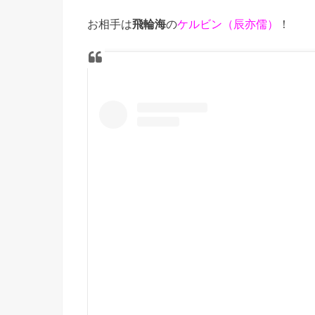
お相手は
飛輪海
の
ケルビン（辰亦儒）
！