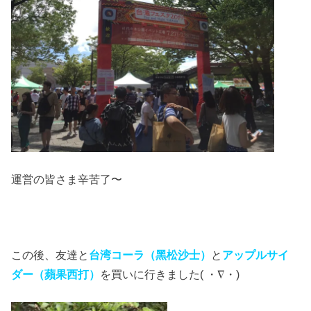
運営の皆さま辛苦了〜
この後、友達と
台湾コーラ（黑松沙士）
と
アップルサイ
ダー（蘋果西打）
を買いに行きました( ・∇・)