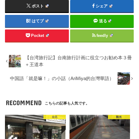
ポスト
シェア
はてブ
送る
Pocket
feedly
【台湾旅行記】台南旅行計画に役立つお勧め本３冊
＋王道本
中国語「就是嘛！」の小話（AriMiya的台灣華語）
RECOMMEND
こちらの記事も人気です。
台北
観光