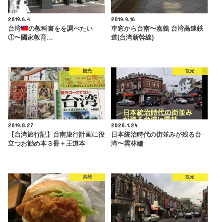
2019.6.4
2019.9.16
台湾
の教科書をを調べたい
車窓から台南〜嘉義 台湾高速鉄
①〜國家教育…
道(台湾新幹線)
観光
観光
2019.8.27
2020.1.24
【台湾旅行記】台南旅行計画に役
日本統治時代の街並みが残る台
立つお勧め本３冊＋王道本
湾〜雲林編
高雄
観光