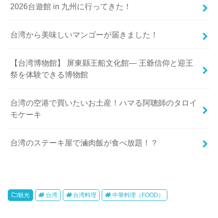
2026台遊館 in 九州に行ってきた！
台湾から美味しいマンゴーが届きました！
【台湾博物館】 屏東縣王船文化館— 王爺信仰と迎王
祭を体験できる博物館
台湾の空港で買いたいお土産！ハマる阿聰師のタロイ
モケーキ
台湾のステーキ屋で滷肉飯が食べ放題！？
観光
台湾
台湾料理
中華料理（FOOD）