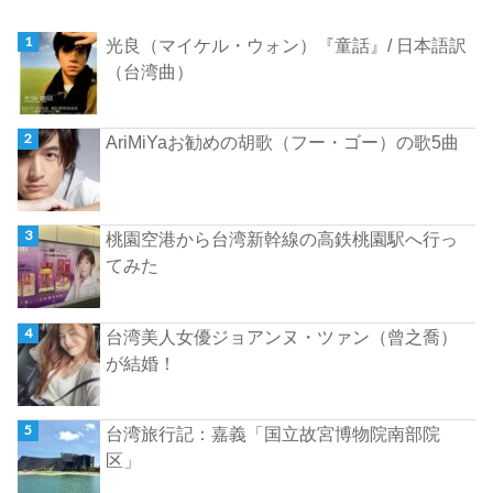
光良（マイケル・ウォン）『童話』/ 日本語訳
（台湾曲）
AriMiYaお勧めの胡歌（フー・ゴー）の歌5曲
桃園空港から台湾新幹線の高鉄桃園駅へ行っ
てみた
台湾美人女優ジョアンヌ・ツァン（曾之喬）
が結婚！
台湾旅行記：嘉義「国立故宮博物院南部院
区」