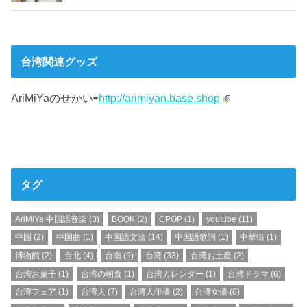
台湾関連グッズ
AriMiYaのせかい⇨
http://arimiyan.base.shop
タグ
AriMiYa 中国語音楽
(3)
BOOK
(2)
CPOP
(1)
youtube
(11)
中国
(2)
中国曲
(1)
中国語文法
(14)
中国語歌詞
(1)
中華街
(1)
博物館
(2)
台北
(4)
台南
(9)
台湾
(33)
台湾お土産
(2)
台湾お菓子
(1)
台湾の朝食
(1)
台湾カレンダー
(1)
台湾ドラマ
(6)
台湾フェア
(1)
台湾人
(7)
台湾人俳優
(2)
台湾女優
(6)