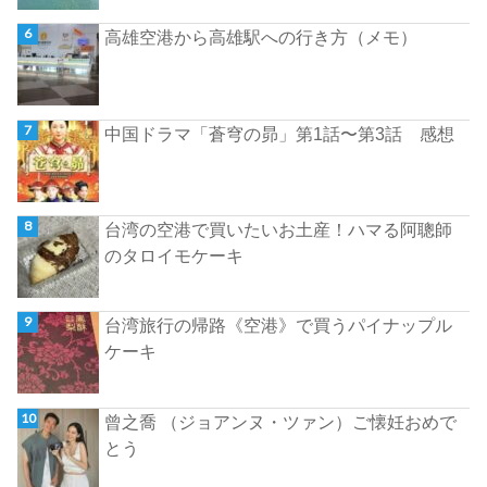
高雄空港から高雄駅への行き方（メモ）
中国ドラマ「蒼穹の昴」第1話〜第3話 感想
台湾の空港で買いたいお土産！ハマる阿聰師
のタロイモケーキ
台湾旅行の帰路《空港》で買うパイナップル
ケーキ
曾之喬 （ジョアンヌ・ツァン）ご懐妊おめで
とう