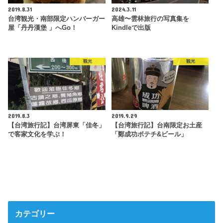
2019.8.31
2024.3.11
台湾観光・南部限定ハンバーガー
高雄〜雲林旅行の写真集を
屋「丹丹漢堡 」へGo！
Kindleで出版
観光
観光
2019.8.3
2019.9.29
【台湾旅行記】台湾屏東「佳冬」
【台湾旅行記】台南限定お土産
で客家文化を学ぶ！
「鄭成功ポテチ&ビール」
カテゴリー