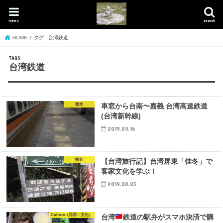
menu
search
HOME
タグ : 台湾鉄道
台湾鉄道
観光
車窓から台南〜嘉義 台湾高速鉄道
(台湾新幹線)
2019.09.16
観光
【台湾旅行記】台湾屏東「佳冬」で
客家文化を学ぶ！
2019.08.03
Culture（語学・文化）
台湾
鉄道の駅弁がスマホ決済で購