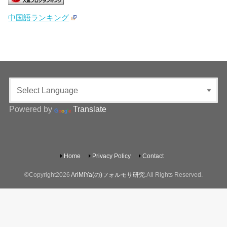
中国語ランキング
Powered by
Translate
Home
Privacy Policy
Contact
©Copyright2026
AriMiYa(の)フォルモサ研究
.All Rights Reserved.