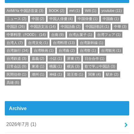
AriMiYa 中国語音楽
(3)
BOOK
(2)
mrt
(1)
Wifi
(1)
youtube
(11)
ニュース
(2)
中国
(2)
中国人俳優
(4)
中国俳優
(1)
中国曲
(1)
中国語
(26)
中国語文法
(14)
中国語曲
(2)
中国語歌詞
(1)
中華
(3)
中華料理（FOOD）
(14)
台南
(9)
台湾お菓子
(1)
台湾フェア
(1)
台湾人
(7)
台湾文化
(1)
台湾料理
(13)
台湾新幹線
(1)
台湾旅行
(34)
台湾映画
(1)
台湾曲
(2)
台湾祭
(1)
台湾観光
(1)
台湾鉄道
(3)
嘉義
(2)
小話
(1)
屏東
(7)
日台合作
(1)
日常会話
(9)
東港
(1)
桃園
(1)
横浜
(3)
歌で学ぶ中国語
(3)
民間信仰
(1)
潮州
(1)
神様
(1)
迎王祭
(1)
関東
(4)
駅弁
(2)
高雄
(6)
Archive
2026年7月 (1)