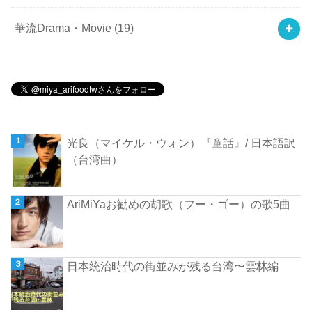
華流Drama・Movie
(19)
光良（マイケル・ウォン）『童話』/ 日本語訳
（台湾曲）
AriMiYaお勧めの胡歌（フー・ゴー）の歌5曲
日本統治時代の街並みが残る台湾〜雲林編