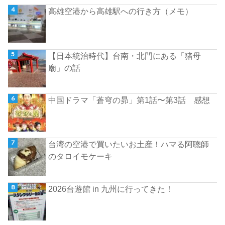
高雄空港から高雄駅への行き方（メモ）
【日本統治時代】台南・北門にある「猪母
廟」の話
中国ドラマ「蒼穹の昴」第1話〜第3話 感想
台湾の空港で買いたいお土産！ハマる阿聰師
のタロイモケーキ
2026台遊館 in 九州に行ってきた！