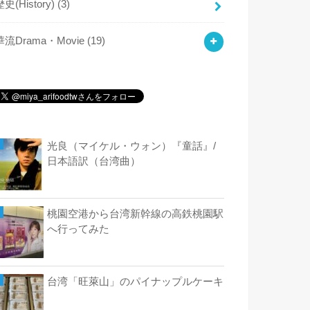
歴史(History)
(3)
華流Drama・Movie
(19)
光良（マイケル・ウォン）『童話』/
日本語訳（台湾曲）
桃園空港から台湾新幹線の高鉄桃園駅
へ行ってみた
台湾「旺萊山」のパイナップルケーキ