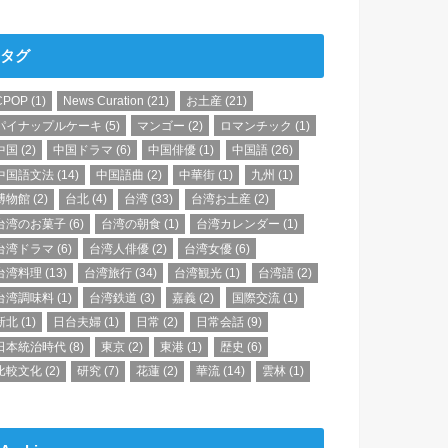
タグ
CPOP
(1)
News Curation
(21)
お土産
(21)
パイナップルケーキ
(5)
マンゴー
(2)
ロマンチック
(1)
中国
(2)
中国ドラマ
(6)
中国俳優
(1)
中国語
(26)
中国語文法
(14)
中国語曲
(2)
中華街
(1)
九州
(1)
博物館
(2)
台北
(4)
台湾
(33)
台湾お土産
(2)
台湾のお菓子
(6)
台湾の朝食
(1)
台湾カレンダー
(1)
台湾ドラマ
(6)
台湾人俳優
(2)
台湾女優
(6)
台湾料理
(13)
台湾旅行
(34)
台湾観光
(1)
台湾語
(2)
台湾調味料
(1)
台湾鉄道
(3)
嘉義
(2)
国際交流
(1)
新北
(1)
日台夫婦
(1)
日常
(2)
日常会話
(9)
日本統治時代
(8)
東京
(2)
東港
(1)
歴史
(6)
比較文化
(2)
研究
(7)
花蓮
(2)
華流
(14)
雲林
(1)