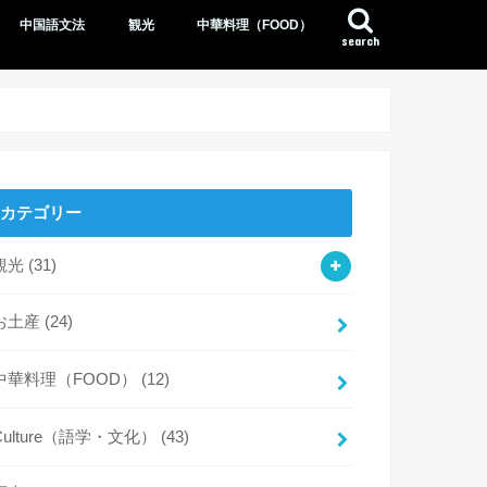
中国語文法
観光
中華料理（FOOD）
search
カテゴリー
観光
(31)
お土産
(24)
中華料理（FOOD）
(12)
Culture（語学・文化）
(43)