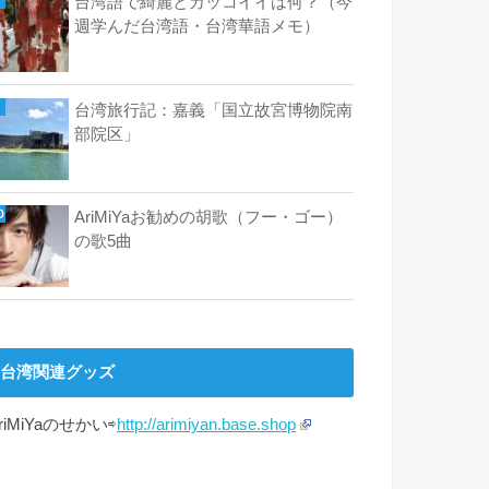
台湾語で綺麗とカッコイイは何？（今
週学んだ台湾語・台湾華語メモ）
台湾旅行記：嘉義「国立故宮博物院南
部院区」
AriMiYaお勧めの胡歌（フー・ゴー）
の歌5曲
台湾関連グッズ
riMiYaのせかい⇨
http://arimiyan.base.shop