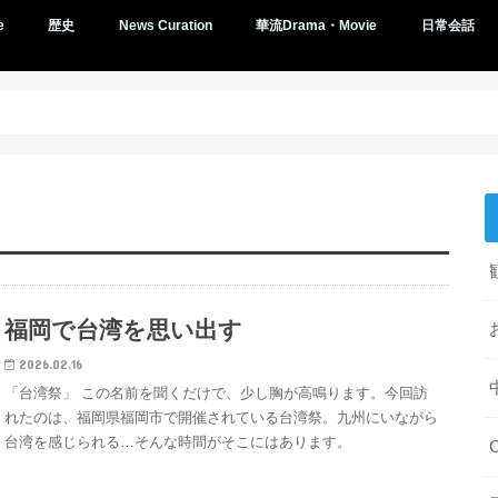
e
歴史
News Curation
華流Drama・Movie
日常会話
福岡で台湾を思い出す
2026.02.16
「台湾祭」 この名前を聞くだけで、少し胸が高鳴ります。今回訪
れたのは、福岡県福岡市で開催されている台湾祭。九州にいながら
台湾を感じられる…そんな時間がそこにはあります。