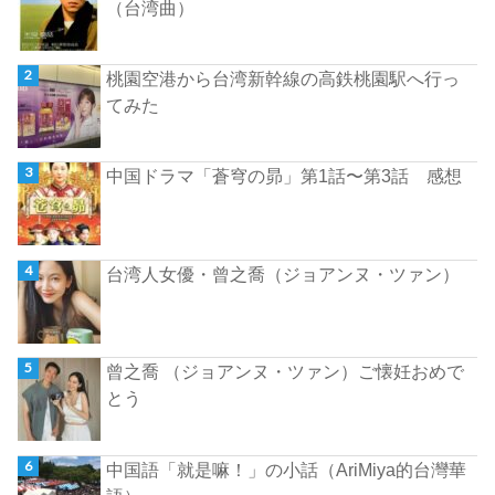
（台湾曲）
桃園空港から台湾新幹線の高鉄桃園駅へ行っ
てみた
中国ドラマ「蒼穹の昴」第1話〜第3話 感想
台湾人女優・曾之喬（ジョアンヌ・ツァン）
曾之喬 （ジョアンヌ・ツァン）ご懐妊おめで
とう
中国語「就是嘛！」の小話（AriMiya的台灣華