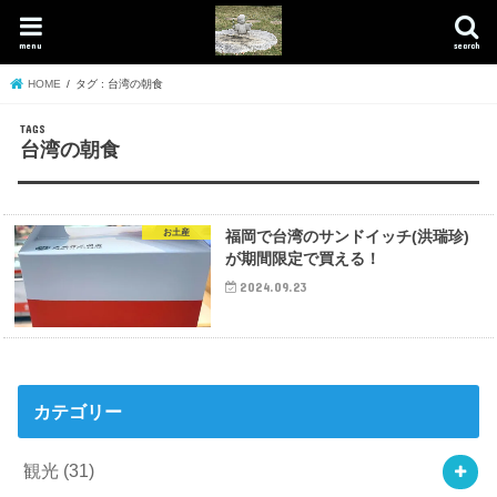
menu
search
HOME
タグ : 台湾の朝食
台湾の朝食
お土産
福岡で台湾のサンドイッチ(洪瑞珍)
が期間限定で買える！
2024.09.23
カテゴリー
観光
(31)