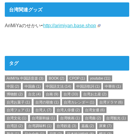
台湾関連グッズ
AriMiYaのせかい⇨
http://arimiyan.base.shop
タグ
AriMiYa 中国語音楽
(3)
BOOK
(2)
CPOP
(1)
youtube
(11)
中国
(2)
中国曲
(1)
中国語文法
(14)
中国語歌詞
(1)
中華街
(1)
博物館
(2)
台北
(4)
台南
(9)
台湾
(33)
台湾お土産
(2)
台湾お菓子
(1)
台湾の朝食
(1)
台湾カレンダー
(1)
台湾ドラマ
(6)
台湾フェア
(1)
台湾人
(7)
台湾人俳優
(2)
台湾女優
(6)
台湾文化
(1)
台湾新幹線
(1)
台湾映画
(1)
台湾曲
(2)
台湾観光
(1)
台湾語
(2)
台湾調味料
(1)
台湾鉄道
(3)
嘉義
(2)
屏東
(7)
新北
(1)
日台合作
(1)
日常
(2)
日本統治時代
(8)
横浜
(3)