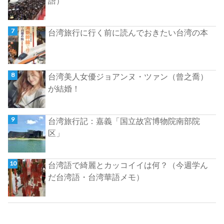
語）
台湾旅行に行く前に読んでおきたい台湾の本
台湾美人女優ジョアンヌ・ツァン（曾之喬）
が結婚！
台湾旅行記：嘉義「国立故宮博物院南部院
区」
台湾語で綺麗とカッコイイは何？（今週学ん
だ台湾語・台湾華語メモ）