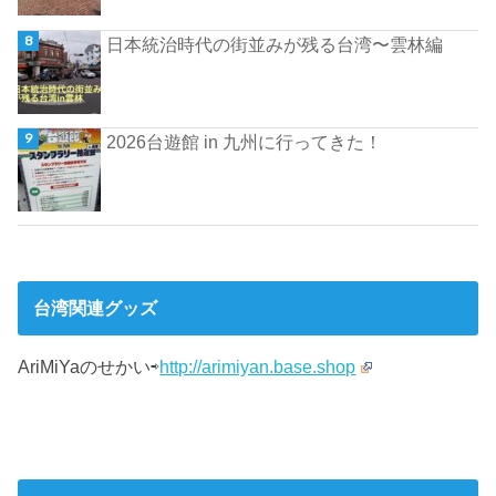
日本統治時代の街並みが残る台湾〜雲林編
2026台遊館 in 九州に行ってきた！
台湾関連グッズ
AriMiYaのせかい⇨
http://arimiyan.base.shop