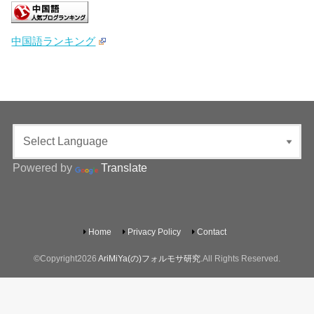
中国語ランキング
Powered by
Translate
Home
Privacy Policy
Contact
©Copyright2026
AriMiYa(の)フォルモサ研究
.All Rights Reserved.