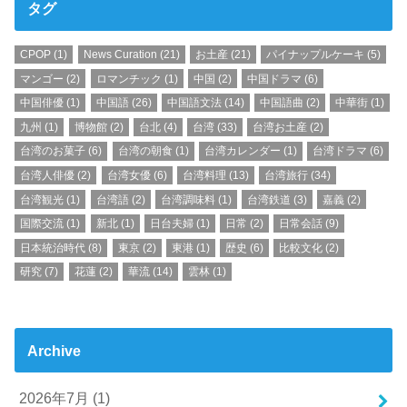
タグ
CPOP
(1)
News Curation
(21)
お土産
(21)
パイナップルケーキ
(5)
マンゴー
(2)
ロマンチック
(1)
中国
(2)
中国ドラマ
(6)
中国俳優
(1)
中国語
(26)
中国語文法
(14)
中国語曲
(2)
中華街
(1)
九州
(1)
博物館
(2)
台北
(4)
台湾
(33)
台湾お土産
(2)
台湾のお菓子
(6)
台湾の朝食
(1)
台湾カレンダー
(1)
台湾ドラマ
(6)
台湾人俳優
(2)
台湾女優
(6)
台湾料理
(13)
台湾旅行
(34)
台湾観光
(1)
台湾語
(2)
台湾調味料
(1)
台湾鉄道
(3)
嘉義
(2)
国際交流
(1)
新北
(1)
日台夫婦
(1)
日常
(2)
日常会話
(9)
日本統治時代
(8)
東京
(2)
東港
(1)
歴史
(6)
比較文化
(2)
研究
(7)
花蓮
(2)
華流
(14)
雲林
(1)
Archive
2026年7月 (1)