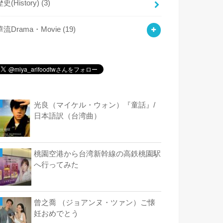
歴史(History)
(3)
華流Drama・Movie
(19)
光良（マイケル・ウォン）『童話』/
日本語訳（台湾曲）
桃園空港から台湾新幹線の高鉄桃園駅
へ行ってみた
曾之喬 （ジョアンヌ・ツァン）ご懐
妊おめでとう