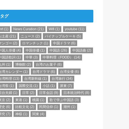
タグ
rt
(1)
News Curation
(21)
Wifi
(1)
youtube
(11)
お土産
(21)
ニュース
(2)
パイナップルケーキ
(5)
マンゴー
(2)
ロマンチック
(1)
中国ドラマ
(6)
中国人俳優
(4)
中国俳優
(1)
中国語
(26)
中国語曲
(2)
中国語歌詞
(1)
中華
(3)
中華料理（FOOD）
(14)
九州
(1)
博物館
(2)
台湾のお菓子
(6)
台湾カレンダー
(1)
台湾ドラマ
(6)
台湾女優
(6)
台湾料理
(13)
台湾新幹線
(1)
台湾旅行
(34)
台湾祭
(1)
国際交流
(1)
小話
(1)
屏東
(7)
日台夫婦
(1)
日常
(2)
日常会話
(9)
日本統治時代
(8)
東京
(2)
東港
(1)
桃園
(1)
歌で学ぶ中国語
(3)
歴史
(6)
比較文化
(2)
民間信仰
(1)
潮州
(1)
研究
(7)
神様
(1)
関東
(4)