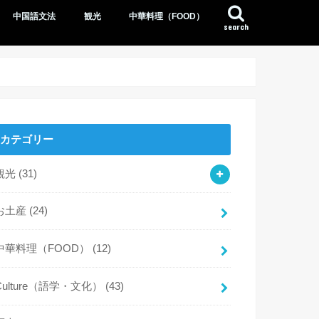
中国語文法
観光
中華料理（FOOD）
search
カテゴリー
観光
(31)
お土産
(24)
中華料理（FOOD）
(12)
Culture（語学・文化）
(43)