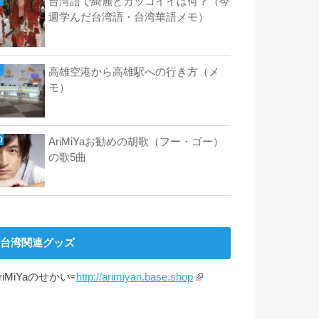
台湾語で綺麗とカッコイイは何？（今
週学んだ台湾語・台湾華語メモ）
高雄空港から高雄駅への行き方（メ
モ）
AriMiYaお勧めの胡歌（フー・ゴー）
の歌5曲
台湾関連グッズ
riMiYaのせかい⇨
http://arimiyan.base.shop