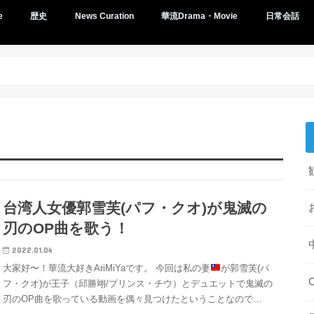
e
歴史
News Curation
華流Drama・Movie
日常会話
台湾人女優郭雪芙(パフ・クオ)が鬼滅の
刃のOP曲を歌う！
2022.01.04
大家好〜！華流大好きAriMiYaです。 今回は私の妻
が郭雪芙(パ
フ・クオ)が王子（邱勝翊/プリンス・チウ）とデュエットで鬼滅の
刃のOP曲を歌っている動画を偶々見つけたということなので…