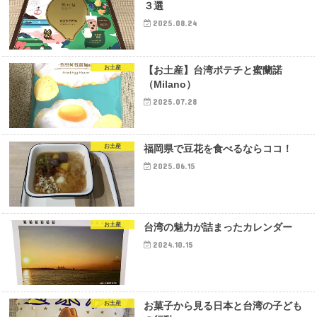
３選
2025.08.24
お土産
【お土産】台湾ポテチと蜜蘭諾
（Milano）
2025.07.28
お土産
福岡県で豆花を食べるならココ！
2025.06.15
お土産
台湾の魅力が詰まったカレンダー
2024.10.15
お土産
お菓子から見る日本と台湾の子ども