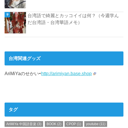
台湾語で綺麗とカッコイイは何？（今週学ん
だ台湾語・台湾華語メモ）
台湾関連グッズ
AriMiYaのせかい⇨
http://arimiyan.base.shop
タグ
AriMiYa 中国語音楽
(3)
BOOK
(2)
CPOP
(1)
youtube
(11)