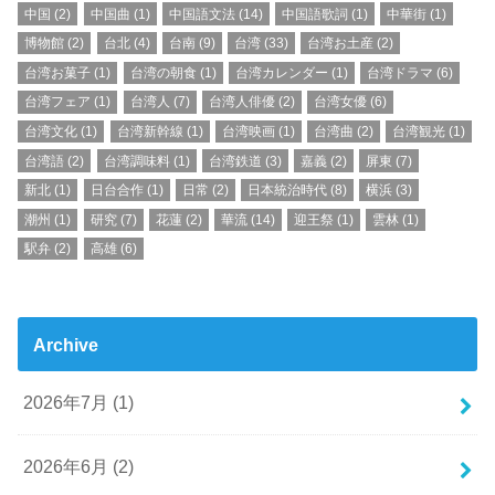
中国
(2)
中国曲
(1)
中国語文法
(14)
中国語歌詞
(1)
中華街
(1)
博物館
(2)
台北
(4)
台南
(9)
台湾
(33)
台湾お土産
(2)
台湾お菓子
(1)
台湾の朝食
(1)
台湾カレンダー
(1)
台湾ドラマ
(6)
台湾フェア
(1)
台湾人
(7)
台湾人俳優
(2)
台湾女優
(6)
台湾文化
(1)
台湾新幹線
(1)
台湾映画
(1)
台湾曲
(2)
台湾観光
(1)
台湾語
(2)
台湾調味料
(1)
台湾鉄道
(3)
嘉義
(2)
屏東
(7)
新北
(1)
日台合作
(1)
日常
(2)
日本統治時代
(8)
横浜
(3)
潮州
(1)
研究
(7)
花蓮
(2)
華流
(14)
迎王祭
(1)
雲林
(1)
駅弁
(2)
高雄
(6)
Archive
2026年7月 (1)
2026年6月 (2)