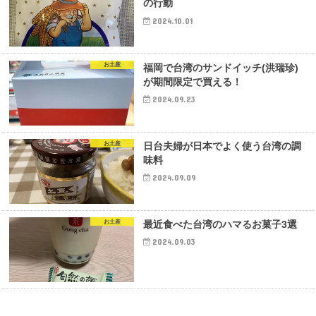
の行動
2024.10.01
お土産
福岡で台湾のサンドイッチ(洪瑞珍)
が期間限定で買える！
2024.09.23
お土産
日台夫婦が日本でよく使う台湾の調
味料
2024.09.09
お土産
最近食べた台湾のハマるお菓子3選
2024.09.03