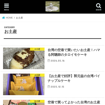
menu
search
HOME
お土産
お土産
お土産
台湾の空港で買いたいお土産！ハマ
る阿聰師のタロイモケーキ
2026.05.16
お土産
【お土産で好評】郭元益の台湾パイ
ナップルケーキ
2025.12.15
お土産
空港で買ってよかった台湾のお土産