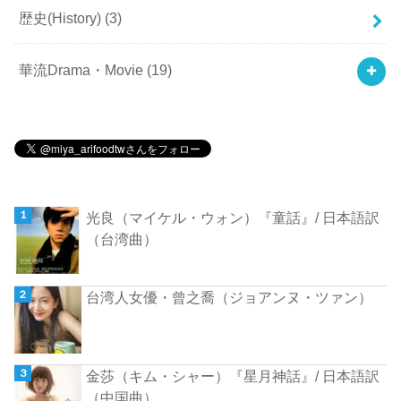
歴史(History)
(3)
華流Drama・Movie
(19)
光良（マイケル・ウォン）『童話』/ 日本語訳
（台湾曲）
台湾人女優・曾之喬（ジョアンヌ・ツァン）
金莎（キム・シャー）『星月神話』/ 日本語訳
（中国曲）