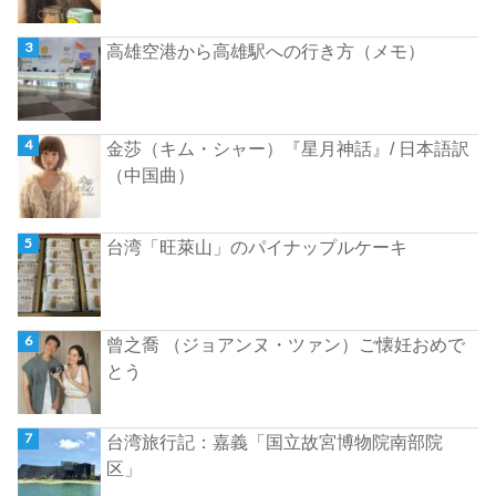
高雄空港から高雄駅への行き方（メモ）
金莎（キム・シャー）『星月神話』/ 日本語訳
（中国曲）
台湾「旺萊山」のパイナップルケーキ
曾之喬 （ジョアンヌ・ツァン）ご懐妊おめで
とう
台湾旅行記：嘉義「国立故宮博物院南部院
区」