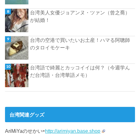
台湾美人女優ジョアンヌ・ツァン（曾之喬）
が結婚！
台湾の空港で買いたいお土産！ハマる阿聰師
のタロイモケーキ
台湾語で綺麗とカッコイイは何？（今週学ん
だ台湾語・台湾華語メモ）
台湾関連グッズ
AriMiYaのせかい⇨
http://arimiyan.base.shop