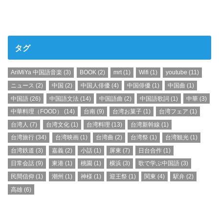
タグ
AriMiYa 中国語音楽
(3)
BOOK
(2)
mrt
(1)
Wifi
(1)
youtube
(11)
ニュース
(2)
中国
(2)
中国人俳優
(4)
中国俳優
(1)
中国曲
(1)
中国語
(26)
中国語文法
(14)
中国語曲
(2)
中国語歌詞
(1)
中華
(3)
中華料理（FOOD）
(14)
台南
(9)
台湾お菓子
(1)
台湾フェア
(1)
台湾人
(7)
台湾文化
(1)
台湾料理
(13)
台湾新幹線
(1)
台湾旅行
(34)
台湾映画
(1)
台湾曲
(2)
台湾祭
(1)
台湾観光
(1)
台湾鉄道
(3)
嘉義
(2)
小話
(1)
屏東
(7)
日台合作
(1)
日常会話
(9)
東港
(1)
桃園
(1)
横浜
(3)
歌で学ぶ中国語
(3)
民間信仰
(1)
潮州
(1)
神様
(1)
迎王祭
(1)
関東
(4)
駅弁
(2)
高雄
(6)