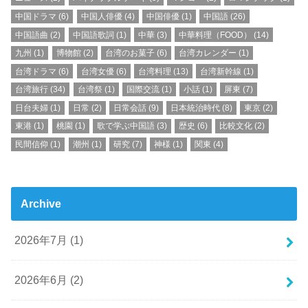
中国ドラマ
(6)
中国人俳優
(4)
中国俳優
(1)
中国語
(26)
中国語曲
(2)
中国語歌詞
(1)
中華
(3)
中華料理（FOOD）
(14)
九州
(1)
博物館
(2)
台湾のお菓子
(6)
台湾カレンダー
(1)
台湾ドラマ
(6)
台湾女優
(6)
台湾料理
(13)
台湾新幹線
(1)
台湾旅行
(34)
台湾祭
(1)
国際交流
(1)
小話
(1)
屏東
(7)
日台夫婦
(1)
日常
(2)
日常会話
(9)
日本統治時代
(8)
東京
(2)
東港
(1)
桃園
(1)
歌で学ぶ中国語
(3)
歴史
(6)
比較文化
(2)
民間信仰
(1)
潮州
(1)
研究
(7)
神様
(1)
関東
(4)
Archive
2026年7月 (1)
2026年6月 (2)