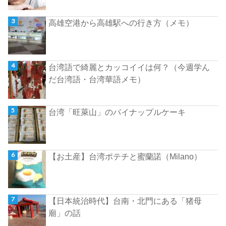
高雄空港から高雄駅への行き方（メモ）
台湾語で綺麗とカッコイイは何？（今週学ん
だ台湾語・台湾華語メモ）
台湾「旺萊山」のパイナップルケーキ
【お土産】台湾ポテチと蜜蘭諾（Milano）
【日本統治時代】台南・北門にある「猪母
廟」の話