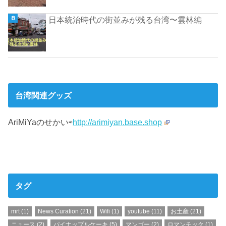
日本統治時代の街並みが残る台湾〜雲林編
台湾関連グッズ
AriMiYaのせかい⇨
http://arimiyan.base.shop
タグ
mrt
(1)
News Curation
(21)
Wifi
(1)
youtube
(11)
お土産
(21)
ニュース
(2)
パイナップルケーキ
(5)
マンゴー
(2)
ロマンチック
(1)