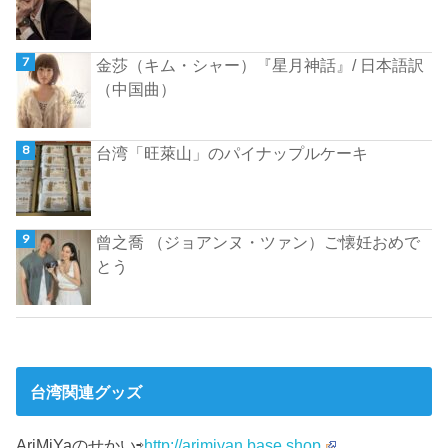
金莎（キム・シャー）『星月神話』/ 日本語訳
（中国曲）
台湾「旺萊山」のパイナップルケーキ
曾之喬 （ジョアンヌ・ツァン）ご懐妊おめで
とう
台湾関連グッズ
AriMiYaのせかい⇨
http://arimiyan.base.shop