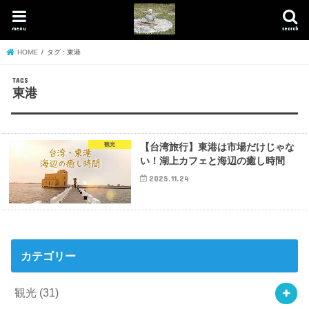
menu
search
HOME
タグ : 東港
東港
観光
【台湾旅行】東港は市場だけじゃな
い！湖上カフェと海辺の癒し時間
2025.11.24
カテゴリー
観光
(31)