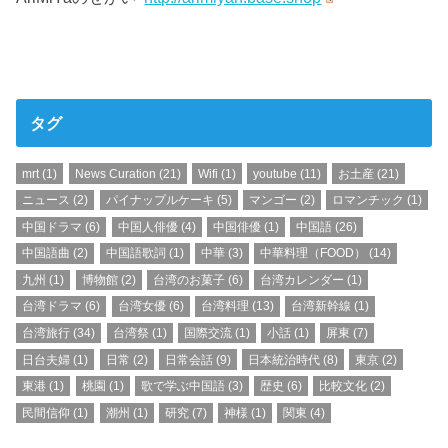
タグ
mrt
(1)
News Curation
(21)
Wifi
(1)
youtube
(11)
お土産
(21)
ニュース
(2)
パイナップルケーキ
(5)
マンゴー
(2)
ロマンチック
(1)
中国ドラマ
(6)
中国人俳優
(4)
中国俳優
(1)
中国語
(26)
中国語曲
(2)
中国語歌詞
(1)
中華
(3)
中華料理（FOOD）
(14)
九州
(1)
博物館
(2)
台湾のお菓子
(6)
台湾カレンダー
(1)
台湾ドラマ
(6)
台湾女優
(6)
台湾料理
(13)
台湾新幹線
(1)
台湾旅行
(34)
台湾祭
(1)
国際交流
(1)
小話
(1)
屏東
(7)
日台夫婦
(1)
日常
(2)
日常会話
(9)
日本統治時代
(8)
東京
(2)
東港
(1)
桃園
(1)
歌で学ぶ中国語
(3)
歴史
(6)
比較文化
(2)
民間信仰
(1)
潮州
(1)
研究
(7)
神様
(1)
関東
(4)