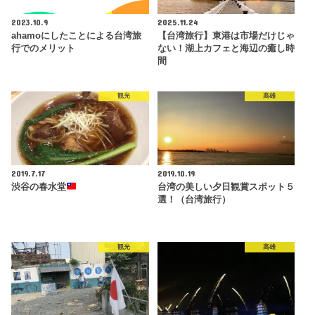
2023.10.9
2025.11.24
ahamoにしたことによる台湾旅
【台湾旅行】東港は市場だけじゃ
行でのメリット
ない！湖上カフェと海辺の癒し時
間
観光
高雄
2019.7.17
2019.10.19
渋谷の春水堂
台湾の美しい夕日観賞スポット５
選！（台湾旅行）
観光
高雄