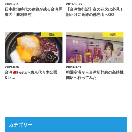
2023.7.3
2019.10.27
日本統治時代の建築が残る台湾屏
【台湾旅行記】夜の花火は必見！
東の「勝利星村」
旧正月に高雄の佛光山へGO
観光
桃園
2019.8.16
2024.4.19
台湾
Festa〜東京代々木公園
桃園空港から台湾新幹線の高鉄桃
&#x…
園駅へ行ってみた
カテゴリー