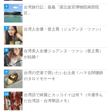
台湾旅行記：嘉義「国立故宮博物院南部院
区」
台湾人女優・曾之喬（ジョアンヌ・ツァン）
台湾美人女優ジョアンヌ・ツァン（曾之喬）
が結婚！
台湾の空港で買いたいお土産！ハマる阿聰師
のタロイモケーキ
台湾語で綺麗とカッコイイは何？（今週学ん
だ台湾語・台湾華語メモ）