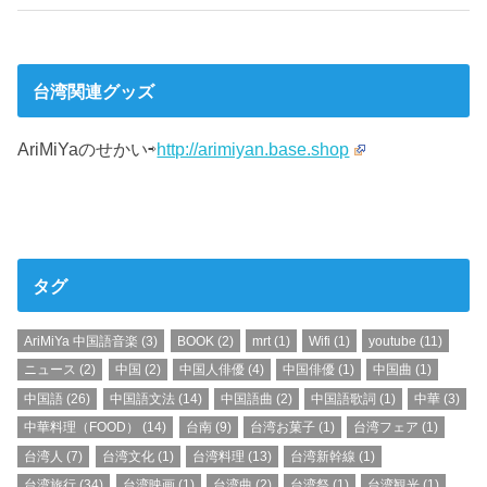
台湾関連グッズ
AriMiYaのせかい⇨
http://arimiyan.base.shop
タグ
AriMiYa 中国語音楽
(3)
BOOK
(2)
mrt
(1)
Wifi
(1)
youtube
(11)
ニュース
(2)
中国
(2)
中国人俳優
(4)
中国俳優
(1)
中国曲
(1)
中国語
(26)
中国語文法
(14)
中国語曲
(2)
中国語歌詞
(1)
中華
(3)
中華料理（FOOD）
(14)
台南
(9)
台湾お菓子
(1)
台湾フェア
(1)
台湾人
(7)
台湾文化
(1)
台湾料理
(13)
台湾新幹線
(1)
台湾旅行
(34)
台湾映画
(1)
台湾曲
(2)
台湾祭
(1)
台湾観光
(1)