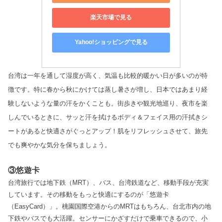
楽天市場で見る
Yahoo!ショッピングで見る
台湾は一年を通して湿度が高く、気温も比較的暖かい日が多いのが特
徴です。特に春から秋にかけては蒸し暑さが増し、日本ではあまり経
験しないような量の汗をかくことも。街歩きや観光地巡り、夜市を楽
しんでいるときに、サッと汗を拭けるボディ＆フェイス用の汗拭きシ
ートがあると快適さがぐっとアップ！肌をリフレッシュさせて、旅先
でも爽やかな気分を保ちましょう。
③悠遊卡
台湾旅行では地下鉄（MRT）、バス、台湾鉄道など、移動手段が充実
しています。その移動をもっと快適にするのが「悠遊卡
（EasyCard）」。桃園国際空港からのMRTはもちろん、台北市内の地
下鉄やバスでも大活躍。センサーにかざすだけで乗車できるので、小